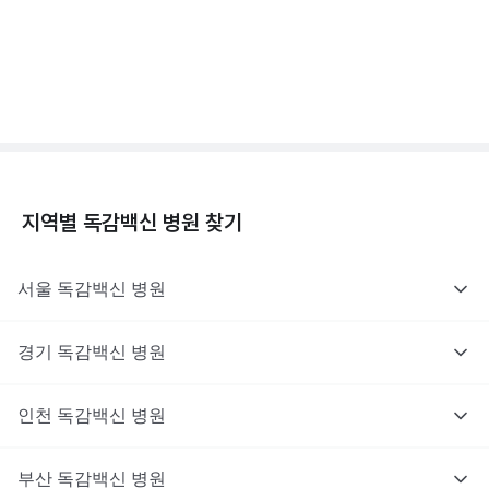
독감백신 - 효과, 부작용, 사망 💉
3분 꿀팁 ㆍ #독감
지역별
독감백신
병원 찾기
서울
독감백신
병원
경기
독감백신
병원
인천
독감백신
병원
부산
독감백신
병원