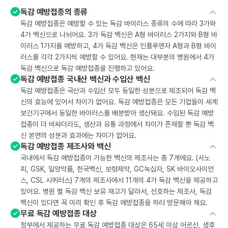
독감 예방접종의 종류
독감 예방접종은 예방할 수 있는 독감 바이러스 종류의 수에 따라 3가와
4가 백신으로 나뉘어요. 3가 독감 백신은 A형 바이러스 2가지와 B형 바
이러스 1가지를 예방하고, 4가 독감 백신은 인플루엔자 A형과 B형 바이
러스를 각각 2가지씩 예방할 수 있어요. 현재는 대부분의 병원에서 4가
독감 백신으로 독감 예방접종을 진행하고 있어요.
독감 예방접종 국내산 백신과 수입산 백신
독감 예방접종은 국산과 수입산 모두 동일한 성분으로 제조되어 독감 백
신의 효능에 있어서 차이가 없어요. 독감 예방접종은 모든 기업들이 세계
보건기구에서 동일한 바이러스를 배분받아 생산돼요. 수입된 독감 예방
접종이 더 비싸더라도, 생산과 유통 과정에서 차이가 존재할 뿐 독감 백
신 본연의 성분과 효과에는 차이가 없어요.
독감 예방접종 제조사와 백신
국내에서 독감 예방접종이 가능한 백신의 제조사는 총 7개에요. (사노
피, GSK, 일양약품, 한국백신, 보령제약, GC녹십자, SK 바이오사이언
스, CSL 시퀴러스) 7개의 제조사에서 11개의 4가 독감 백신을 제공하고
있어요. 병원 별 독감 백신 보유 재고가 달라서, 선호하는 제조사, 독감
백신이 있다면 꼭 미리 확인 후 독감 예방접종을 하러 방문해야 해요.
무료 독감 예방접종 대상
정부에서 제공하는 무료 독감 예방접종 대상은 65세 이상 어르신, 생후