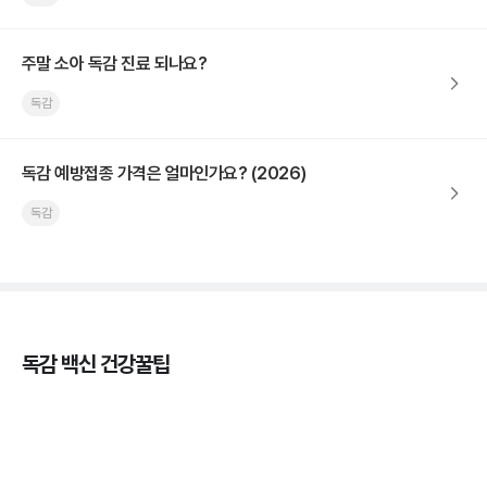
주말 소아 독감 진료 되나요?
독감
독감 예방접종 가격은 얼마인가요? (2026)
독감
독감 백신 건강꿀팁
독감의 종류, 감염성과 전파력의 차이
3분 꿀팁 ㆍ #독감