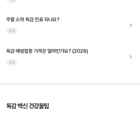
주말 소아 독감 진료 되나요?
독감
독감 예방접종 가격은 얼마인가요? (2026)
독감
독감 백신 건강꿀팁
독감의 종류, 감염성과 전파력의 차이
3분 꿀팁 ㆍ #독감