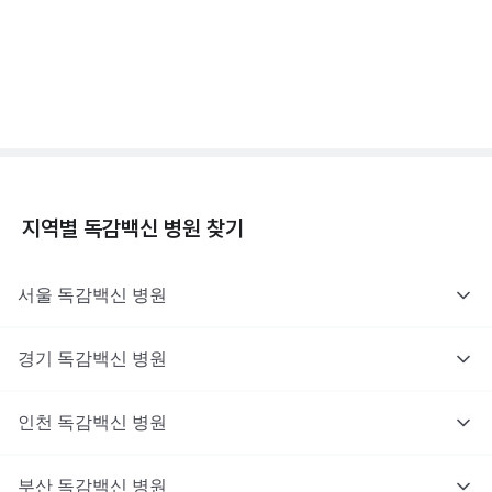
독감백신 - 효과, 부작용, 사망 💉
3분 꿀팁 ㆍ #독감
지역별
독감백신
병원 찾기
서울
독감백신
병원
경기
독감백신
병원
인천
독감백신
병원
부산
독감백신
병원