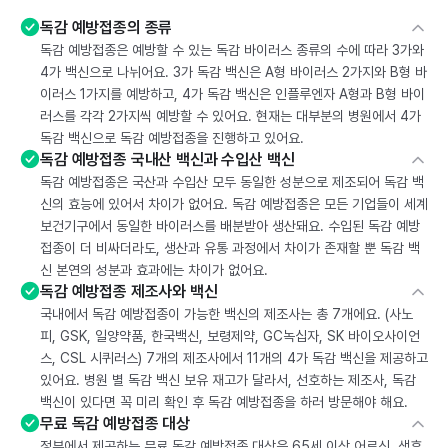
독감 예방접종의 종류
독감 예방접종은 예방할 수 있는 독감 바이러스 종류의 수에 따라 3가와
4가 백신으로 나뉘어요. 3가 독감 백신은 A형 바이러스 2가지와 B형 바
이러스 1가지를 예방하고, 4가 독감 백신은 인플루엔자 A형과 B형 바이
러스를 각각 2가지씩 예방할 수 있어요. 현재는 대부분의 병원에서 4가
독감 백신으로 독감 예방접종을 진행하고 있어요.
독감 예방접종 국내산 백신과 수입산 백신
독감 예방접종은 국산과 수입산 모두 동일한 성분으로 제조되어 독감 백
신의 효능에 있어서 차이가 없어요. 독감 예방접종은 모든 기업들이 세계
보건기구에서 동일한 바이러스를 배분받아 생산돼요. 수입된 독감 예방
접종이 더 비싸더라도, 생산과 유통 과정에서 차이가 존재할 뿐 독감 백
신 본연의 성분과 효과에는 차이가 없어요.
독감 예방접종 제조사와 백신
국내에서 독감 예방접종이 가능한 백신의 제조사는 총 7개에요. (사노
피, GSK, 일양약품, 한국백신, 보령제약, GC녹십자, SK 바이오사이언
스, CSL 시퀴러스) 7개의 제조사에서 11개의 4가 독감 백신을 제공하고
있어요. 병원 별 독감 백신 보유 재고가 달라서, 선호하는 제조사, 독감
백신이 있다면 꼭 미리 확인 후 독감 예방접종을 하러 방문해야 해요.
무료 독감 예방접종 대상
정부에서 제공하는 무료 독감 예방접종 대상은 65세 이상 어르신, 생후