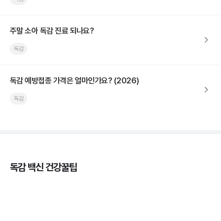
주말 소아 독감 진료 되나요?
독감
독감 예방접종 가격은 얼마인가요? (2026)
독감
독감 백신 건강꿀팁
독감의 종류, 감염성과 전파력의 차이
3분 꿀팁 ㆍ #독감