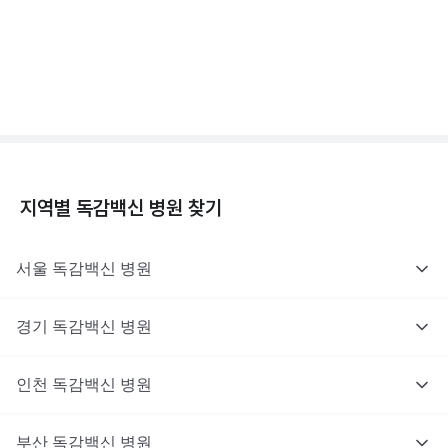
독감백신 - 효과, 부작용, 사망 💉
3분 꿀팁 ㆍ #독감
지역별
독감백신
병원 찾기
서울
독감백신
병원
경기
독감백신
병원
인천
독감백신
병원
부산
독감백신
병원