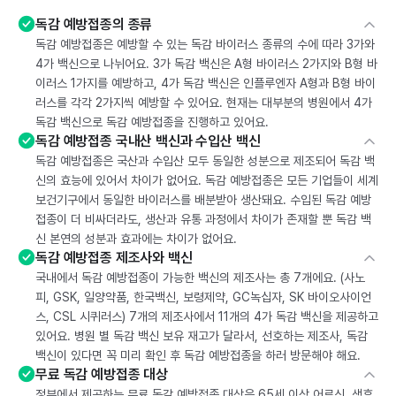
독감 예방접종의 종류
독감 예방접종은 예방할 수 있는 독감 바이러스 종류의 수에 따라 3가와
4가 백신으로 나뉘어요. 3가 독감 백신은 A형 바이러스 2가지와 B형 바
이러스 1가지를 예방하고, 4가 독감 백신은 인플루엔자 A형과 B형 바이
러스를 각각 2가지씩 예방할 수 있어요. 현재는 대부분의 병원에서 4가
독감 백신으로 독감 예방접종을 진행하고 있어요.
독감 예방접종 국내산 백신과 수입산 백신
독감 예방접종은 국산과 수입산 모두 동일한 성분으로 제조되어 독감 백
신의 효능에 있어서 차이가 없어요. 독감 예방접종은 모든 기업들이 세계
보건기구에서 동일한 바이러스를 배분받아 생산돼요. 수입된 독감 예방
접종이 더 비싸더라도, 생산과 유통 과정에서 차이가 존재할 뿐 독감 백
신 본연의 성분과 효과에는 차이가 없어요.
독감 예방접종 제조사와 백신
국내에서 독감 예방접종이 가능한 백신의 제조사는 총 7개에요. (사노
피, GSK, 일양약품, 한국백신, 보령제약, GC녹십자, SK 바이오사이언
스, CSL 시퀴러스) 7개의 제조사에서 11개의 4가 독감 백신을 제공하고
있어요. 병원 별 독감 백신 보유 재고가 달라서, 선호하는 제조사, 독감
백신이 있다면 꼭 미리 확인 후 독감 예방접종을 하러 방문해야 해요.
무료 독감 예방접종 대상
정부에서 제공하는 무료 독감 예방접종 대상은 65세 이상 어르신, 생후