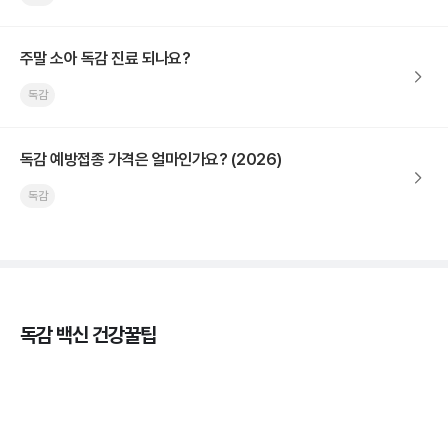
주말 소아 독감 진료 되나요?
독감
독감 예방접종 가격은 얼마인가요? (2026)
독감
독감 백신 건강꿀팁
독감의 종류, 감염성과 전파력의 차이
3분 꿀팁 ㆍ #독감