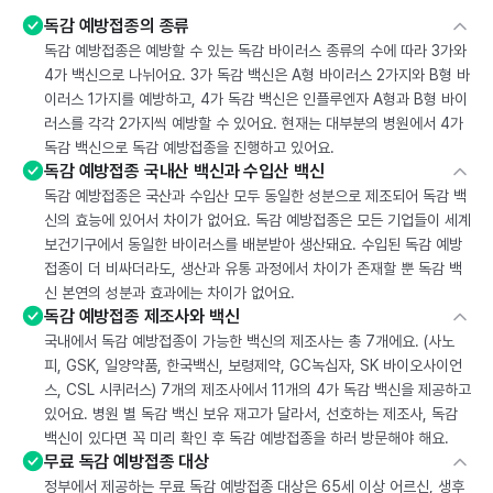
독감 예방접종의 종류
독감 예방접종은 예방할 수 있는 독감 바이러스 종류의 수에 따라 3가와
4가 백신으로 나뉘어요. 3가 독감 백신은 A형 바이러스 2가지와 B형 바
이러스 1가지를 예방하고, 4가 독감 백신은 인플루엔자 A형과 B형 바이
러스를 각각 2가지씩 예방할 수 있어요. 현재는 대부분의 병원에서 4가
독감 백신으로 독감 예방접종을 진행하고 있어요.
독감 예방접종 국내산 백신과 수입산 백신
독감 예방접종은 국산과 수입산 모두 동일한 성분으로 제조되어 독감 백
신의 효능에 있어서 차이가 없어요. 독감 예방접종은 모든 기업들이 세계
보건기구에서 동일한 바이러스를 배분받아 생산돼요. 수입된 독감 예방
접종이 더 비싸더라도, 생산과 유통 과정에서 차이가 존재할 뿐 독감 백
신 본연의 성분과 효과에는 차이가 없어요.
독감 예방접종 제조사와 백신
국내에서 독감 예방접종이 가능한 백신의 제조사는 총 7개에요. (사노
피, GSK, 일양약품, 한국백신, 보령제약, GC녹십자, SK 바이오사이언
스, CSL 시퀴러스) 7개의 제조사에서 11개의 4가 독감 백신을 제공하고
있어요. 병원 별 독감 백신 보유 재고가 달라서, 선호하는 제조사, 독감
백신이 있다면 꼭 미리 확인 후 독감 예방접종을 하러 방문해야 해요.
무료 독감 예방접종 대상
정부에서 제공하는 무료 독감 예방접종 대상은 65세 이상 어르신, 생후