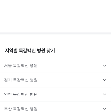
독감백신 - 효과, 부작용, 사망 💉
3분 꿀팁 ㆍ #독감
지역별
독감백신
병원 찾기
서울
독감백신
병원
경기
독감백신
병원
인천
독감백신
병원
부산
독감백신
병원