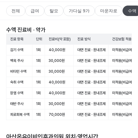
전체
급여
탈모
가다실 9가
마운자로
수액
수액 진료비 · 약가
진료 항목
단위
진료비(약 포함)
진료 방식
건강보험 적용
감기 수액
1회
40,000원
대면 진료 · 원내조제
미적용(비급여)
백옥 주사
1회
30,000원
대면 진료 · 원내조제
미적용(비급여)
비타민 수액
1회
30,000원
대면 진료 · 원내조제
미적용(비급여)
숙취 수액
1회
40,000원
대면 진료 · 원내조제
미적용(비급여)
장염 수액
1회
40,000원
대면 진료 · 원내조제
미적용(비급여)
태반 주사
1회
30,000원
대면 진료 · 원내조제
미적용(비급여)
피로회복 수액
1회
70,000원
대면 진료 · 원내조제
미적용(비급여)
아산온유이비인후과의원
위치·영업시간