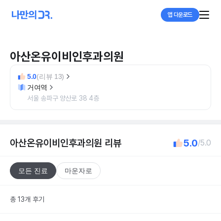
앱 다운로드
아산온유이비인후과의원
5.0
(리뷰 13)
거여역
서울 송파구 양산로 38 4층
아산온유이비인후과의원
리뷰
5.0
/5.0
모든 진료
마운자로
총 13개 후기