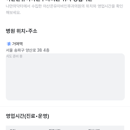
나만의닥터에서 수집한
아산온유이비인후과의원
의 위치와 영업시간을 확인
해보세요.
병원 위치•주소
거여역
서울 송파구 양산로 38 4층
지도 준비 중
영업시간(진료•운영)