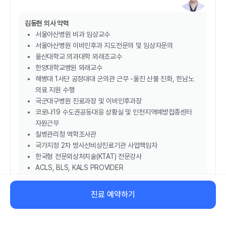
김동현
의사 약력
서울아산병원 비과 임상교수
서울아산병원 이비인후과 지도전문의 및 임상자문의
울산대학교 의과대학 외래조교수
한양대학교병원 외래교수
해병대 1사단 공정대대 군의관 근무 -울진 산불 진화, 힌남노
의료 지원 수행
국군대구병원 진료과장 및 이비인후과장
코로나19 수도권공동대응 상황실 및 인천지역예방접종센터
자원근무
질병관리청 역학조사관
국가지정 2차 방사선비상진료기관 사업책임자
한국형 전문외상처치술(KTAT) 전문강사
ACLS, BLS, KALS PROVIDER
수면다원검사 수면정도관리위원회 수면인증의
진료 예약하기
비대면 진료 예약하기