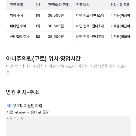
진료 항목
단위
진료비(약 포함)
진료 방식
건강보험 적용
백옥 주사
1회
38,500원
대면 진료 · 원내조제
미적용(비급여)
비타민 수액
1회
38,500원
대면 진료 · 원내조제
미적용(비급여)
신데렐라 주사
1회
38,500원
대면 진료 · 원내조제
미적용(비급여)
아비쥬의원(구로)
위치·영업시간
나만의닥터에서 수집한
아비쥬의원(구로)
의 위치와 영업시간을 확인해보세
요.
병원 위치•주소
구로디지털단지역
서울 구로구 시흥대로 561
지도 준비 중