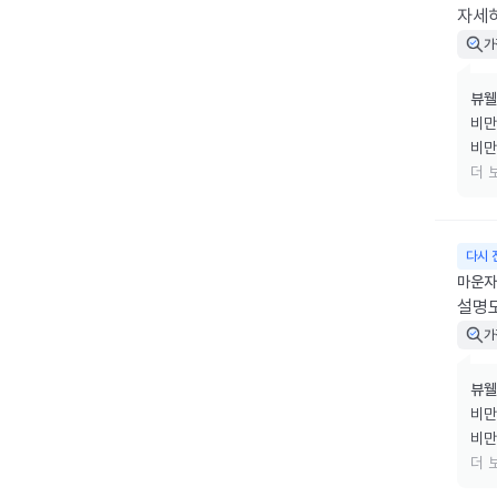
자세히
가
뷰웰
비만
비만
리겠
더 
소중
다시 
마운자로
설명
가
뷰웰
비만
비만
리겠
더 
소중