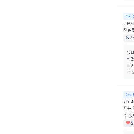
소중
다시 
마운자
친절
가
뷰웰
비만
비만
리겠
더 
소중
다시 
위고비 
저는 
수 있
친