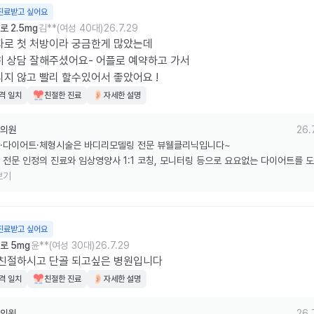
진료받고 싶어요
 2.5mg
김**(여성 40대)
26.7.29
로 첫 처방이라 궁금한게 많았는데 

 상담 잘해주셨어요- 어플로 예약하고 가서 

지 않고 빨리 할수있어서 좋았어요 !
격 일치
친절한 진료
자세한 설명
의원
26.
·다이어트·체형시술은 바디리모델링 전문 뷰웰클리닉입니다~

 전문 인정의 진료와 임상영양사 1:1 코칭, 모니터링 등으로 요요없는 다이어트를 
습니다.

보기
한 리뷰 감사드립니다.
진료받고 싶어요
로 5mg
윤**(여성 30대)
26.7.29
 친절하시고 단골 되고싶은 병원입니다
격 일치
친절한 진료
자세한 설명
의원
26.