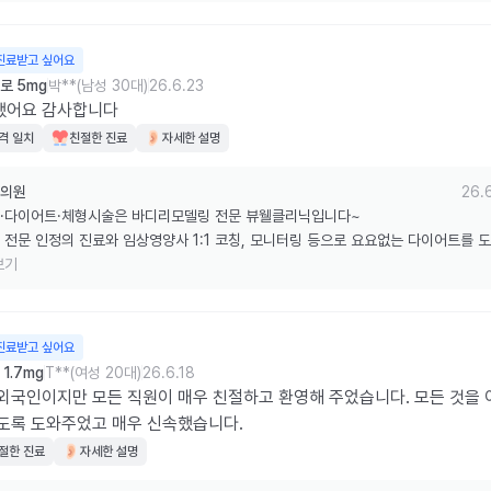
한 리뷰 감사드립니다.
진료받고 싶어요
로 5mg
박**(남성 30대)
26.6.23
했어요 감사합니다
격 일치
친절한 진료
자세한 설명
의원
26.
·다이어트·체형시술은 바디리모델링 전문 뷰웰클리닉입니다~

 전문 인정의 진료와 임상영양사 1:1 코칭, 모니터링 등으로 요요없는 다이어트를 
습니다.

보기
한 리뷰 감사드립니다.
진료받고 싶어요
1.7mg
T**(여성 20대)
26.6.18
외국인이지만 모든 직원이 매우 친절하고 환영해 주었습니다. 모든 것을 
도록 도와주었고 매우 신속했습니다.
절한 진료
자세한 설명