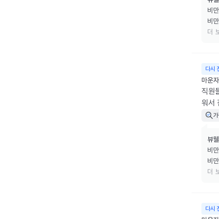
비만
비만
리겠
더 
소중
다시 
마운자로
직원
워서
가
뷰웰
비만
비만
리겠
더 
소중
다시 