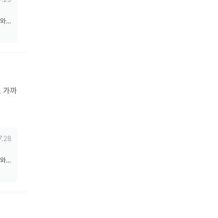
도와드
 가까
7.28
도와드