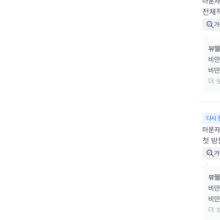
마운자로
전체
가
뷰웰
비만
비만
리겠
더 
소중
다시 
마운자로
첫 방
가
뷰웰
비만
비만
리겠
더 