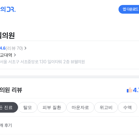
앱 다운로드
웰의원
4.6
(리뷰 70)
교대역
서울 서초구 서초중앙로 130 일이타워 2층 뷰웰의원
의원
리뷰
4.
든 진료
탈모
피부 질환
마운자로
위고비
수액
0개 후기