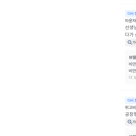
다시 
마운자로
선생님
다가 
가
뷰웰
비만
비만
리겠
더 
소중
다시 
위고비 
공장
가