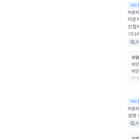
다시 
마운자로
마운자
친절히
기다리
가
뷰웰
비만
비만
리겠
더 
소중
다시 
마운자
설명
가
뷰웰