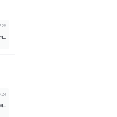
7.28
도와드
6.24
도와드