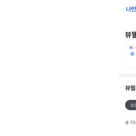
뷰
뷰웰
모
총 7