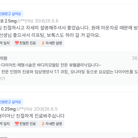
진료받고 싶어요
 2.5mg
손**(여성 30대)
26.6.8
 친절하시고 자세히 설명해주셔서 좋았습니다. 원래 마운자로 때문에 
선생님 좋으셔서 리프팅, 보톡스도 하러 갈 거 같아요.
격 일치
친절한 진료
자세한 설명
의원
26
·다이어트·체형시술은 바디리모델링 전문 뷰웰클리닉입니다~

 전문 인정의 진료와 임상영양사 1:1 코칭, 모니터링 등으로 요요없는 다이어트를 
습니다.

보기
한 리뷰 감사드립니다.
진료받고 싶어요
0.25mg
김**(여성 20대)
26.6.5
형이아닌 친절하게 진료봐주십니다
격 일치
친절한 진료
자세한 설명