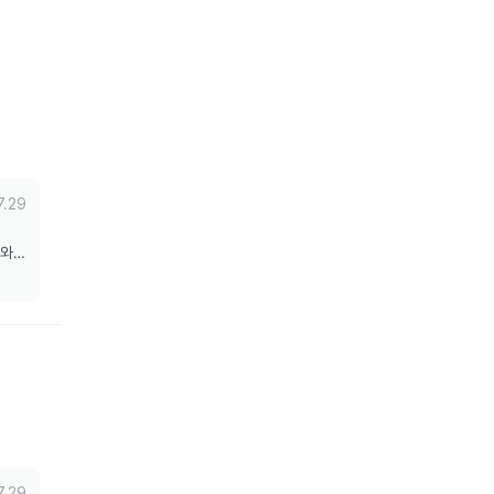
7.29
도와드
7.29