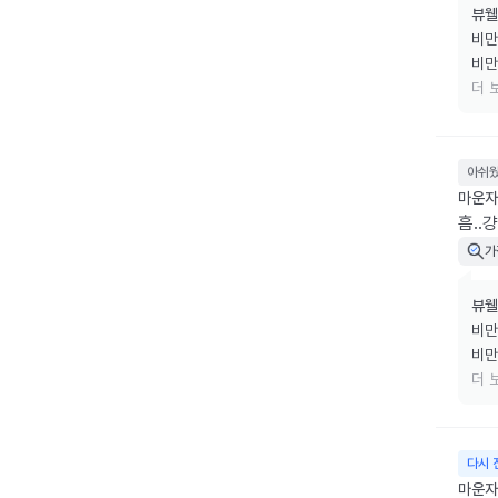
뷰웰
비만
비만
리겠
더 
소중
아쉬
마운자로
흠..걍
가
뷰웰
비만
비만
리겠
더 
소중
다시 
마운자로