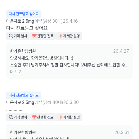
다시 진료받고 싶어요
마운자로 2.5mg
이**(남성 30대)
26.4.16
다시 진료받고 싶어요
가격 일치
친절한 진료
자세한 설명
한가온한방병원
26.4.27
안녕하세요, 한가온한방병원입니다. :)

소중한 후기 남겨주셔서 정말 감사합니다! 보내주신 신뢰에 보답할 수 
있도록 늘 최선을 다하겠습니다.

더 보기
궁금하신 점은 언제든 편하게 문의해 주세요. 감사합니다!
다시 진료받고 싶어요
마운자로 2.5mg
김**(남성 40대)
26.3.30
.............
가격 일치
친절한 진료
자세한 설명
한가온한방병원
26.3.31