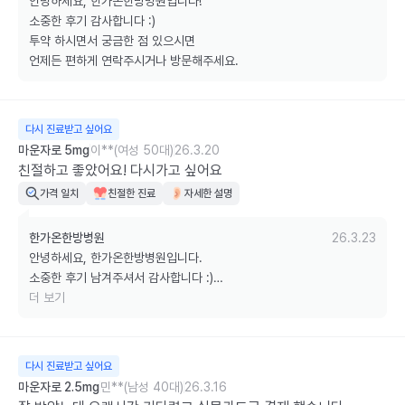
안녕하세요, 한가온한방병원입니다!

소중한 후기 감사합니다 :)

투약 하시면서 궁금한 점 있으시면

언제든 편하게 연락주시거나 방문해주세요.
다시 진료받고 싶어요
마운자로 5mg
이**(여성 50대)
26.3.20
친절하고 좋았어요! 다시가고 싶어요
가격 일치
친절한 진료
자세한 설명
한가온한방병원
26.3.23
안녕하세요, 한가온한방병원입니다.

소중한 후기 남겨주셔서 감사합니다 :)

마운자로 하면서 궁금하신 점 있으시면

더 보기
언제든 편하게 문의 주세요.

다음에도 믿고 내원해주시면 친절하고 꼼꼼한 진료로 보답드리겠습니
다. 

다시 진료받고 싶어요
감사합니다 :)
마운자로 2.5mg
민**(남성 40대)
26.3.16