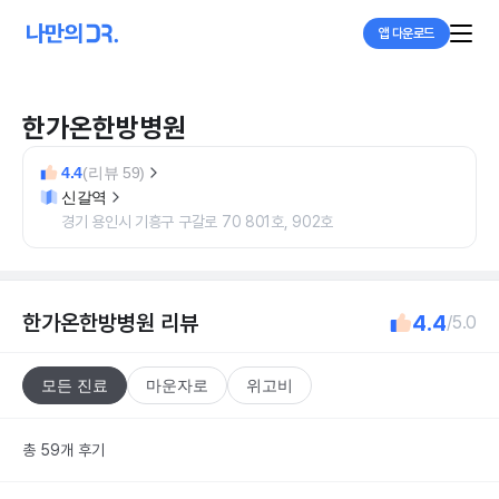
앱 다운로드
한가온한방병원
4.4
(리뷰 59)
신갈역
경기 용인시 기흥구 구갈로 70 801호, 902호
한가온한방병원
리뷰
4.4
/5.0
모든 진료
마운자로
위고비
총 59개 후기