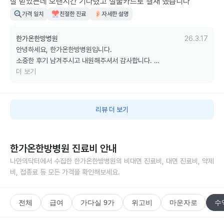
잘 받았는데 오랜시간 기다렸고 실물카드로 결재 했습니다
가격 일치
친절한 진료
자세한 설명
한가온한방병원
26.3.17
안녕하세요, 한가온한방병원입니다.

소중한 후기 남겨주시고 내원해주셔서 감사합니다. 

대기 시간이 있었음에도 불편함 이해해주시고 기다려주셔서 감사드립니
더 보기
다 :) 

마운자로 처방 이후 관리나 사용 중 궁금하신 점 있으시면

언제든 편하게 문의 주세요.

리뷰 더 보기
보다 만족스러운 진료로 보답드리겠습니다! 감사합니다.
한가온한방병원
진료비 안내
나만의닥터에서 수집한
한가온한방병원
의 비대면 진료비, 대면 진료비, 약제
비, 접종료 등 모든 가격을 확인해보세요.
전체
급여
가다실 9가
위고비
마운자로
수