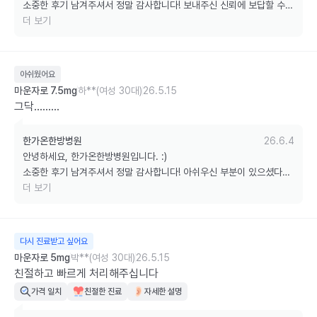
소중한 후기 남겨주셔서 정말 감사합니다! 보내주신 신뢰에 보답할 수 
있도록 늘 최선을 다하겠습니다.

더 보기
궁금하신 점은 언제든 편하게 문의해 주세요. 감사합니다!
아쉬웠어요
마운자로 7.5mg
하**(여성 30대)
26.5.15
그닥.........
한가온한방병원
26.6.4
안녕하세요, 한가온한방병원입니다. :)

소중한 후기 남겨주셔서 정말 감사합니다! 아쉬우신 부분이 있으셨다니 
저희도 마음이 쓰입니다. 다음 방문하실땐 편안한 진료 시간이 될 수 있
더 보기
도록 최선을 다하겠습니다

궁금하신 점은 언제든 편하게 문의해 주세요. 감사합니다!
다시 진료받고 싶어요
마운자로 5mg
박**(여성 30대)
26.5.15
친절하고 빠르게 처리해주십니다
가격 일치
친절한 진료
자세한 설명