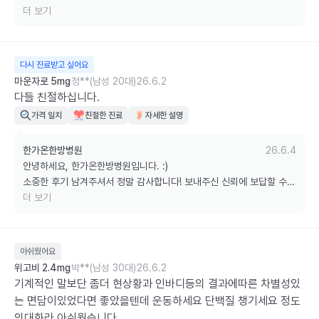
있도록 늘 최선을 다하겠습니다.

더 보기
궁금하신 점은 언제든 편하게 문의해 주세요. 감사합니다!
다시 진료받고 싶어요
마운자로 5mg
정**(남성 20대)
26.6.2
다들 친절하십니다.
가격 일치
친절한 진료
자세한 설명
한가온한방병원
26.6.4
안녕하세요, 한가온한방병원입니다. :)

소중한 후기 남겨주셔서 정말 감사합니다! 보내주신 신뢰에 보답할 수 
있도록 늘 최선을 다하겠습니다.

더 보기
궁금하신 점은 언제든 편하게 문의해 주세요. 감사합니다!
아쉬웠어요
위고비 2.4mg
박**(남성 30대)
26.6.2
기계적인 말보단 좀더 현상황과 인바디등의 결과에따른 차별성있
는 면담이있었다면 좋았을텐데 운동하세요 단백질 챙기세요 정도
의대화라 아쉬웠습니다