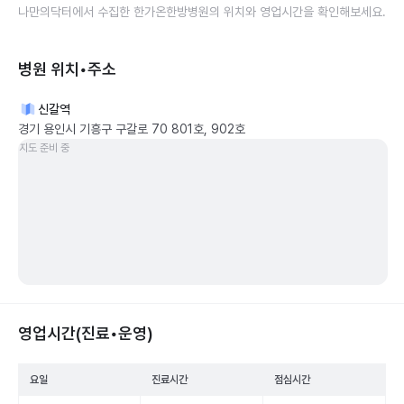
나만의닥터에서 수집한
한가온한방병원
의 위치와 영업시간을 확인해보세요.
병원 위치•주소
신갈역
경기 용인시 기흥구 구갈로 70 801호, 902호
지도 준비 중
영업시간(진료•운영)
요일
진료시간
점심시간