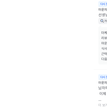
다시 
마운자
선생님
가
더케
리뷰
마운
식사
근력
다음
다시 
마운자로
남자의
 이제
밑에 
더 보