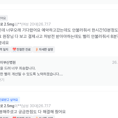
운동, 유산소운동 열심히 잘 하시고 

번에 더 좋은 모습으로 뵙겠습니다. 

는 냉장보관 잘 해주세요. 감사합니다.
웠어요
 2.5mg
김**(여성 20대)
26.7.17
은데 너무오래 기다렸어요 예약하고갔는데도 안불러줘서 한시간10분정도
 원장님 다 보고 결제ㅘ고 처방전 받아야하는데도 빨리 안불러줘서 8분
렸네요
격 일치
친절한 진료
자세한 설명
이부산병원
26.
을 드려 너무 죄송합니다.

한 빨리 개선될 수 있도록 노력하겠습니다.

자로 주사의 도움으로 

보기
량 감소, 저탄수화물식, 

운동, 유산소운동 열심히 잘 하시고 

번에 더 좋은 모습으로 뵙겠습니다. 

진료받고 싶어요
는 냉장보관 잘 해주세요. 감사합니다.
 2.5mg
이**(남성 30대)
26.7.17
명해주셨고 궁금한점도 다 해결해 줬어요