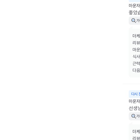
마운자로
좋았습
가
더케
리뷰
마운
식사
근력
다음
다시 
마운자
선생
가
더케
리뷰