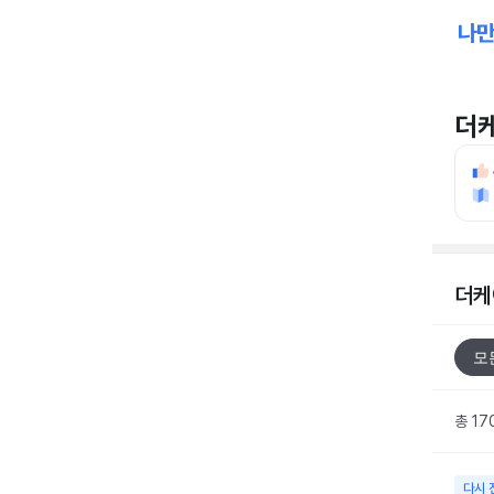
더
더케
모
총 17
다시 