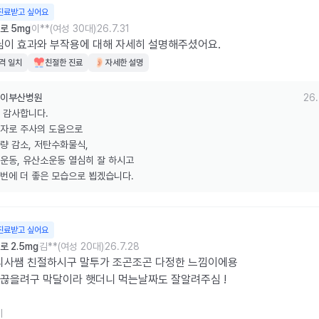
진료받고 싶어요
로 5mg
이**(여성 30대)
26.7.31
이 효과와 부작용에 대해 자세히 설명해주셨어요.
격 일치
친절한 진료
자세한 설명
이부산병원
26.
 감사합니다.

자로 주사의 도움으로 

량 감소, 저탄수화물식, 

운동, 유산소운동 열심히 잘 하시고 

번에 더 좋은 모습으로 뵙겠습니다.
진료받고 싶어요
 2.5mg
김**(여성 20대)
26.7.28
사쌤 친절하시구 말투가 조곤조곤 다정한 느낌이에용 

 끊을려구 막달이라 햇더니 먹는날짜도 잘알려주심 ! 

약국 약값 적혀있는거보다 싸요  근데 알코올솜이랑 보냉백을 안챙겨주심
기