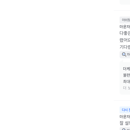
근력
다음
주사
아쉬
마운자로
다좋
렸어요
기다
가
더케
불편
최대
마운
더 
식사
근력
다음
다시 
주사
마운자로
잘 설