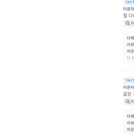
다시 
마운자로
잘 다
가
더케
리뷰
마운
식사
더 
근력
다음
주사
다시 
마운자로
같은 
가
더케
리뷰
마운