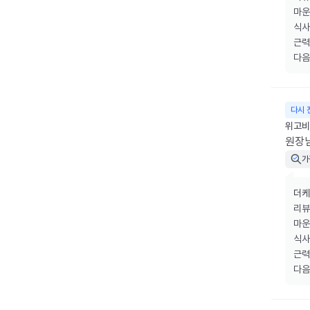
마운
식사
근력
다음
다시 
위고비 
원장
가
더케
리뷰
마운
식사
근력
다음