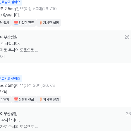
진료받고 싶어요
 2.5mg
김**(여성 50대)
26.7.10
녀왔습니다.
격 일치
친절한 진료
자세한 설명
이부산병원
26.
 감사합니다.

자로 주사의 도움으로 

량 감소, 저탄수화물식, 

보기
운동, 유산소운동 열심히 잘 하시고 

번에 더 좋은 모습으로 뵙겠습니다. 

는 냉장보관 잘 해주세요. 감사합니다.
진료받고 싶어요
 2.5mg
이**(남성 30대)
26.7.8
가격
격 일치
친절한 진료
자세한 설명
이부산병원
26
 감사합니다.

자로 주사의 도움으로 
