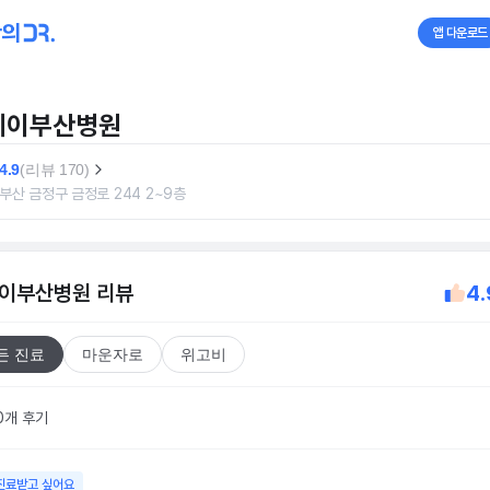
앱 다운로드
케이부산병원
4.9
(리뷰 170)
부산 금정구 금정로 244 2~9층
이부산병원
리뷰
4.
든 진료
마운자로
위고비
0개 후기
진료받고 싶어요