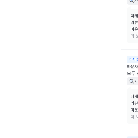
가
더케
리뷰
마운
식사
더 
근력
다음
주사
다시 
마운자로
모두
가
더케
리뷰
마운
식사
더 
근력
다음
주사