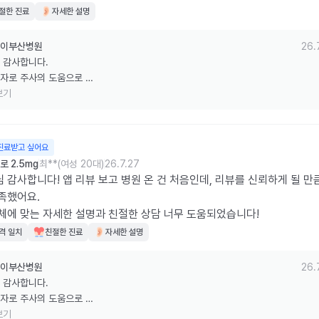
 챙겨주던뎅 밖에 개더운데 ㅠ 약  상할까봐 겁내 빨리 집으로 돌아갔네용
절한 진료
자세한 설명
 또 약먹게되면 갈거에용 ~!~!
이부산병원
26.
 감사합니다.

자로 주사의 도움으로 

량 감소, 저탄수화물식, 

보기
운동, 유산소운동 열심히 잘 하시고 

번에 더 좋은 모습으로 뵙겠습니다. 

는 냉장보관 잘 해주세요. 감사합니다.
진료받고 싶어요
 2.5mg
최**(여성 20대)
26.7.27
 감사합니다! 앱 리뷰 보고 병원 온 건 처음인데, 리뷰를 신뢰하게 될 만
족했어요.

체에 맞는 자세한 설명과 친절한 상담 너무 도움되었습니다!
격 일치
친절한 진료
자세한 설명
이부산병원
26.
 감사합니다.

자로 주사의 도움으로 

량 감소, 저탄수화물식, 

보기