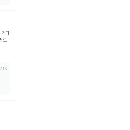
 기다
정도 
7.18