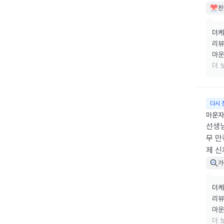
른데는
친
 담에
더케
리뷰
마운
식사
더 
근력
다음
주사
다시 
마운자로
선생님
무 만
제 신
가
더케
리뷰
마운
식사
더 