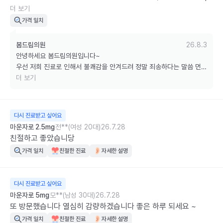
너무 기분이 나빠서 표정 똥씹은표정하니까 '-요' 붙이기 시작하
더 보기
고, '왜 살뺀다면서 아무도 운동을 안하지' 이러고. 1-2천원더비싸
가격 일치
도 다른병원 가는게 나을듯.
봄드림의원
26.8.3
안녕하세요 봄드림의원입니다~ 

우선 저희 진료로 인해서 불쾌감을 안겨드려 정말 죄송하다는 말씀 먼저 
드립니다...

더 보기
말씀해주신 부분은 개선하여 더 나은 의료서비스를 제공할 수 있도록 노
력하겠습니다 

저희 병원을 이용해주셔서 감사드립니다 

다시 진료받고 싶어요
오늘도 좋은 하루 되시길 바랍니다 ^^
마운자로 2.5mg
전**(여성 20대)
26.7.28
친절하고 좋았습니당
가격 일치
친절한 진료
자세한 설명
다시 진료받고 싶어요
마운자로 5mg
모**(남성 30대)
26.7.28
또 방문했습니다 열심히 감량하겠습니다 좋은 하루 되세요 ~
가격 일치
친절한 진료
자세한 설명