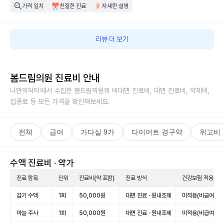
가격 일치
친절한 진료
자세한 설명
리뷰 더 보기
봄드림의원
진료비 안내
나만의닥터에서 수집한
봄드림의원
의 비대면 진료비, 대면 진료비, 약제비,
접종료 등 모든 가격을 확인해보세요.
전체
급여
가다실 9가
다이어트 경구약
위고비
수액 진료비 · 약가
진료 항목
단위
진료비(약 포함)
진료 방식
건강보험 적용
감기 수액
1회
50,000원
대면 진료 · 원내조제
미적용(비급여)
마늘 주사
1회
50,000원
대면 진료 · 원내조제
미적용(비급여)