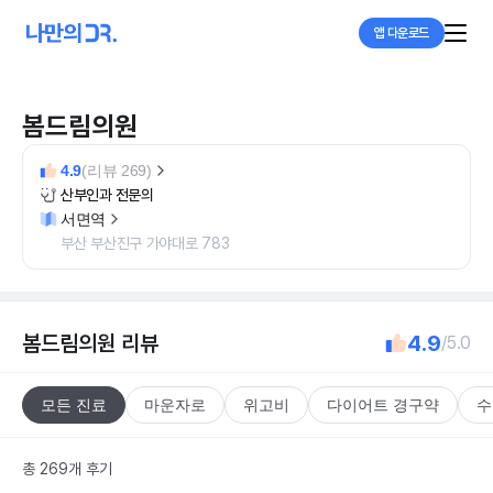
앱 다운로드
봄드림의원
4.9
(리뷰 269)
산부인과 전문의
서면역
부산 부산진구 가야대로 783
봄드림의원
리뷰
4.9
/5.0
모든 진료
마운자로
위고비
다이어트 경구약
수
총 269개 후기