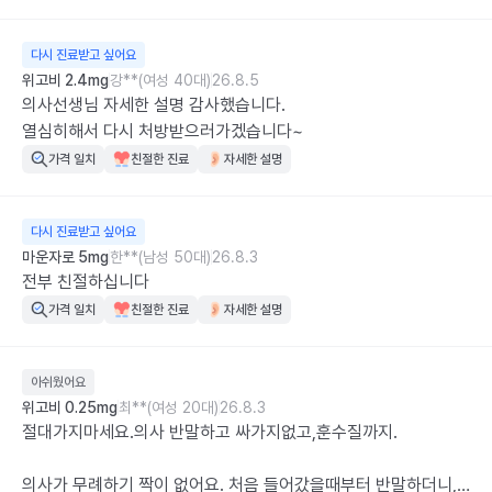
다시 진료받고 싶어요
위고비 2.4mg
강**(여성 40대)
26.8.5
의사선생님 자세한 설명 감사했습니다.

열심히해서 다시 처방받으러가겠습니다~
가격 일치
친절한 진료
자세한 설명
다시 진료받고 싶어요
마운자로 5mg
한**(남성 50대)
26.8.3
전부 친절하십니다
가격 일치
친절한 진료
자세한 설명
아쉬웠어요
위고비 0.25mg
최**(여성 20대)
26.8.3
절대가지마세요.의사 반말하고 싸가지없고,훈수질까지. 

의사가 무례하기 짝이 없어요. 처음 들어갔을때부터 반말하더니,