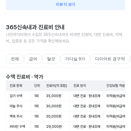
리뷰 더 보기
365신속내과
진료비 안내
나만의닥터에서 수집한
365신속내과
의 비대면 진료비, 대면 진료비, 약제
비, 접종료 등 모든 가격을 확인해보세요.
전체
급여
탈모
가다실 9가
다이어트 경구약
수액 진료비 · 약가
진료 항목
단위
진료비(약 포함)
진료 방식
건강보험 적용
감기 수액
1회
35,000원
대면 진료 · 원내조제
미적용(비급여)
마늘 주사
1회
30,000원
대면 진료 · 원내조제
미적용(비급여)
백옥 주사
1회
30,000원
대면 진료 · 원내조제
미적용(비급여)
비타민 수액
1회
29,000원
대면 진료 · 원내조제
미적용(비급여)