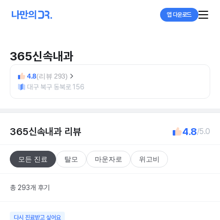
앱 다운로드
365신속내과
4.8
(리뷰 293)
대구 북구 동북로 156
365신속내과
리뷰
4.8
/5.0
모든 진료
탈모
마운자로
위고비
총 293개 후기
다시 진료받고 싶어요