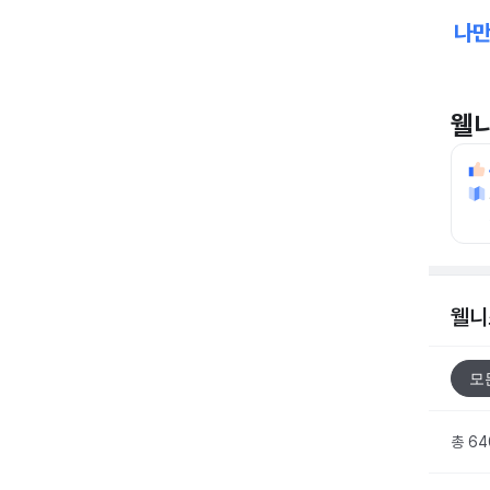
웰
웰니
모
총 6