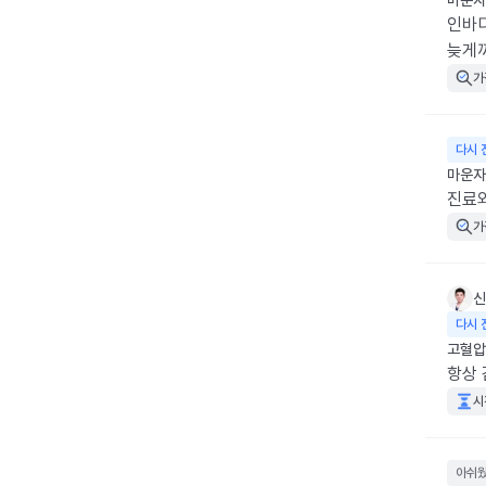
마운자
인바디
늦게
가
다시 
마운자로
진료외
가
신
다시 
고혈압
항상
시
아쉬