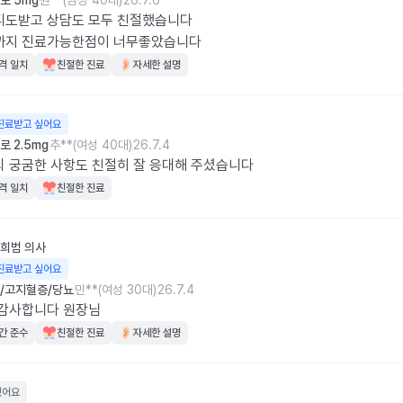
로 5mg
원**(남성 40대)
26.7.6
도받고 상담도 모두 친절했습니다

까지 진료가능한점이 너무좋았습니다
격 일치
친절한 진료
자세한 설명
진료받고 싶어요
 2.5mg
추**(여성 40대)
26.7.4
 궁굼한 사항도 친절히 잘 응대해 주셨습니다
격 일치
친절한 진료
희범
의사
진료받고 싶어요
/고지혈증/당뇨
민**(여성 30대)
26.7.4
 감사합니다 원장님
간 준수
친절한 진료
자세한 설명
웠어요