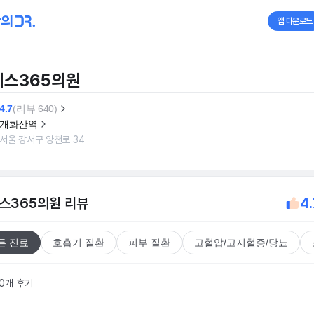
앱 다운로드
니스365의원
4.7
(리뷰 640)
개화산역
서울 강서구 양천로 34
스365의원
리뷰
4.
든 진료
호흡기 질환
피부 질환
고혈압/고지혈증/당뇨
40개 후기