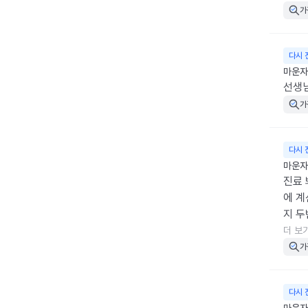
가
다시 
마운자로
선생
가
다시 
마운자로
진료 
에 계
지 두
지는
더 보
가
다시 