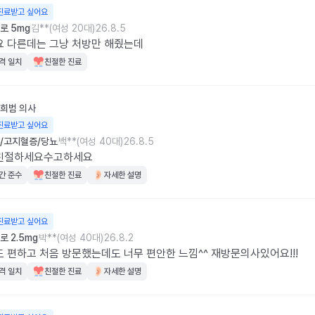
진료받고 싶어요
로 5mg
김**(여성 20대)
26.8.5
 다른데는 그냥 처방만 해줬는데
격 일치
친절한 진료
희범
의사
진료받고 싶어요
/고지혈증/당뇨
백**(여성 40대)
26.8.5
친절하세요수고하세요
간 준수
친절한 진료
자세한 설명
진료받고 싶어요
 2.5mg
박**(여성 40대)
26.8.2
 편하고 처음 방문했는데도 너무 편안한 느낌^^ 재방문의사있어요!!!
격 일치
친절한 진료
자세한 설명