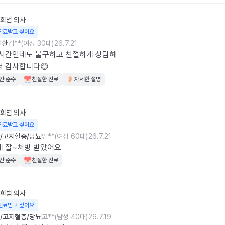
희범
의사
진료받고 싶어요
질환
김**(여성 30대)
26.7.21
시간인데도 불구하고 친절하게 상담해

서 감사합니다😊
간 준수
친절한 진료
자세한 설명
희범
의사
진료받고 싶어요
/고지혈증/당뇨
임**(여성 60대)
26.7.21
게 잘~처방 받았어요
간 준수
친절한 진료
희범
의사
진료받고 싶어요
/고지혈증/당뇨
고**(남성 40대)
26.7.19