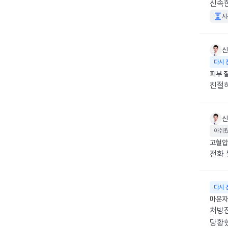
신속한
시
신
다시 
피부 
친절
신
아쉬
고혈압
전화 
다시 
마운자
처방
당황