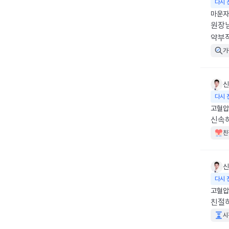
다시 
마운자로
원장님
약부작
가
신
다시 
고혈압
신속
친
신
다시 
고혈압
친절
시