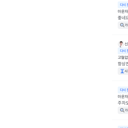
다시 
마운자
좋네요
가
신
다시 
고혈압
항상
시
다시 
마운자로
주차도
가