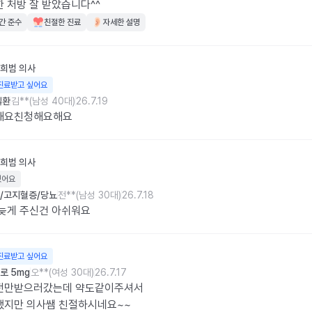
 처방 잘 받았습니다^^
간 준수
친절한 진료
자세한 설명
희범
의사
진료받고 싶어요
질환
김**(남성 40대)
26.7.19
해요친청해요해요
희범
의사
웠어요
/고지혈증/당뇨
전**(남성 30대)
26.7.18
늦게 주신건 아쉬워요
진료받고 싶어요
로 5mg
오**(여성 30대)
26.7.17
전만받으러갔는데 약도같이주셔서

했지만 의사쌤 친절하시네요~~