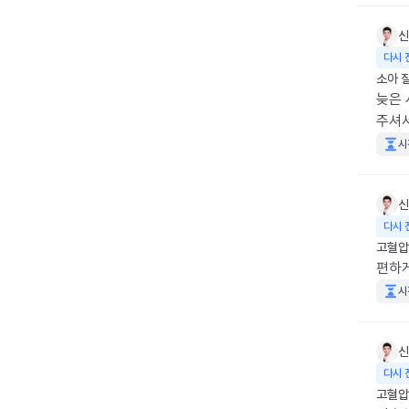
신
다시 
소아 
늦은 
주셔
시
신
다시 
고혈압
편하
시
신
다시 
고혈압