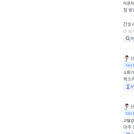
마운자로
첨 받
간호사
친절은
더 보
가
의사쌤
먹는약
신
또 물
다시 
체중은
소화기
주의사
목소
시
리뷰가
투명인
가겠네
신
앱으로
다시 
서 앱
고혈압
아주 