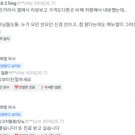
 2.5mg
곽**(여성 50대)
26.7.1
은거라서 앱에서 리뷰보고 가격도다른곳 비해 저렴해서 내방했는데..

님들도뚱..누가 오던 안오던 신경 안쓰고..첨 왔다는데도 메뉴얼이 그러신
 둘째치고 정말..앱으로 신청 안해도 될듯요.

기
격 일치
도 3분도 안본듯 합니다.

은 앱으로 신청할때도 간호사가 물어서도 2번이나 말했는데 모르셔서 저
희범
의사
으시고..

진료받고 싶어요
 얼마 빼셔야됩니다.끝

 질환
백**(여성 40대)
26.7.1
항도 없음..

리부터친절하세요
간 준수
친절한 진료
자세한 설명
 있어도 잘 보고 가야겠습니다.

간 취급 받아도 가격 저렴하면 가는거고 정확한 답변이나 친절을 생각하
요.

희범
의사
 신청했는데 앱에서 결제 안된다면서 현장결제 유도하더니 진료 완료도
진료받고 싶어요
 고객센타 통해서 완료하고 리뷰 남기네요..
/고지혈증/당뇨
최**(남성 40대)
26.7.1
좋습니다! 또 진료 받고 싶습니다