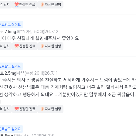
격 일치
친절한 진료
자세한 설명
진료받고 싶어요
 7.5mg
최**(여성 50대)
26.7.12
님이 매우 친절하게 설명해주셔서 좋았어요
격 일치
친절한 진료
자세한 설명
진료받고 싶어요
 2.5mg
하**(여성 20대)
26.7.11
봐주시는 의사 선생님은 친절하고 세세하게 봐주시는 느낌이 좋았는데 
신 간호사 선생님들은 대충 기계처럼 설명하고 너무 빨리 말하셔서 뭐라
번 생각하고 행동하게 되네요... 기분탓이겠지만 말투에서 조금 귀찮음이
 느낌이네요 조금만 천천히 친절하게 해주셨으면 좋았을텐데 아쉬웠어요
기
격 일치
친절한 진료
자세한 설명
진료받고 싶어요