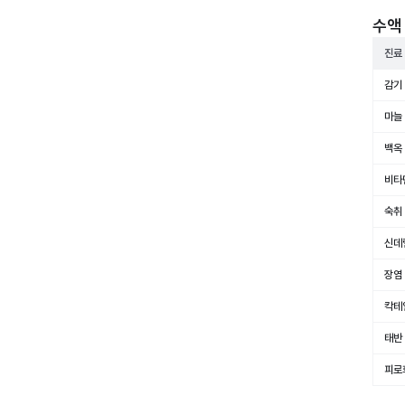
수액 
진료
감기
마늘
백옥
비타
숙취
신데
장염
칵테
태반
피로