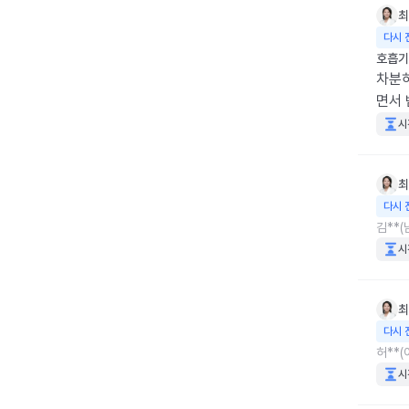
최
다시 
호흡기
차분하
면서 
시
최
다시 
김**(
시
최
다시 
허**(
시