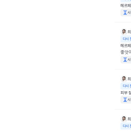
헤르페
시
최
다시 
헤르페
좋앗
시
최
다시 
피부 
시
최
다시 