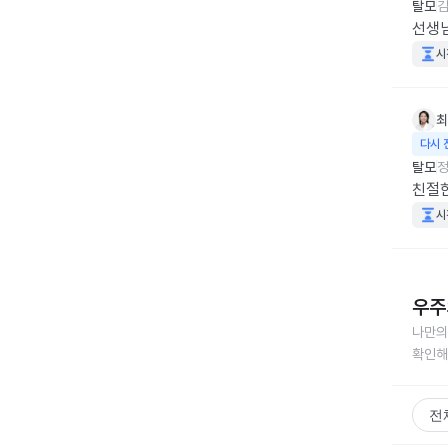
탈모
김
선생
시
최
다시 
탈모
정
친절
시
우주
나만의
확인해
전