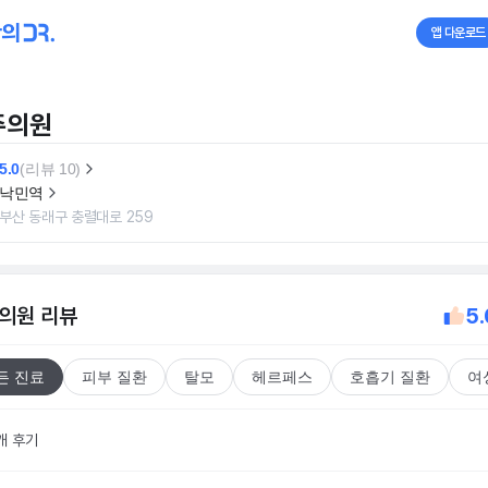
앱 다운로드
주의원
5.0
(리뷰 10)
낙민역
부산 동래구 충렬대로 259
의원
리뷰
5.
든 진료
피부 질환
탈모
헤르페스
호흡기 질환
여
개 후기