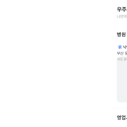
우주
나만의
병원
낙
부산 
지도 준
영업