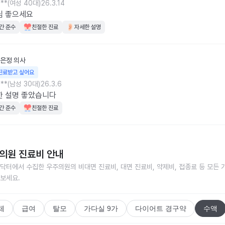
**(여성 40대)
26.3.14
님 좋으세요
간 준수
친절한 진료
자세한 설명
은정
의사
진료받고 싶어요
**(남성 30대)
26.3.6
한 설명 좋았습니다
간 준수
친절한 진료
의원
진료비 안내
닥터에서 수집한
우주의원
의 비대면 진료비, 대면 진료비, 약제비, 접종료 등 모든 
보세요.
체
급여
탈모
가다실 9가
다이어트 경구약
수액