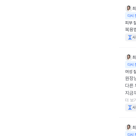
최
다시 
피부 
복용법
시
최
다시 
여성 
원장님
다른 
지금까
을수 
더 보
소리도
시
최
다시 