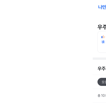
우
우주
모
총 10