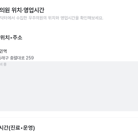
의원
위치·영업시간
닥터에서 수집한
우주의원
의 위치와 영업시간을 확인해보세요.
 위치•주소
민역
동래구 충렬대로 259
비 중
시간(진료•운영)