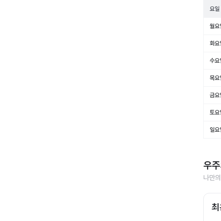
요일
월요
화요
수요
목요
금요
토요
일요
우주
나만의
최