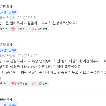
은정
의사
진료받고 싶어요
질환
허**(여성 20대)
26.6.5
도 잘 알려주시고 꼼꼼하고 자세히 설명해주셨어요!
간 준수
친절한 진료
자세한 설명
은정
의사
진료받고 싶어요
질환
강**(여성 30대)
26.4.29
 너무 친절하시고 약 복용 언제부터 하면 될지 세심하게 계산해주시고 혹
부작용 생겼을시 대비해서 다른 대안도 제안 해주셨어요 

지 진료 받은 병원 원장님 중에서 제일 만족도가 높고 앞으로 꾸준히 믿
있는 원장님이신것 같아요 👍👍👍 원장님 얼굴도 이쁘신거 같은데 진료
기
 굿걸 !
간 준수
친절한 진료
자세한 설명
은정
의사
진료받고 싶어요