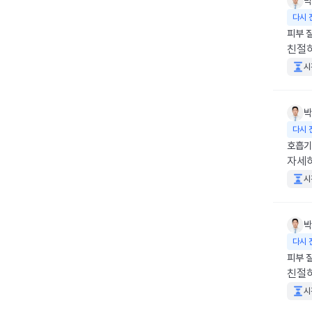
박
다시 
피부 
친절
시
박
다시 
호흡기
자세
시
박
다시 
피부 
친절
시