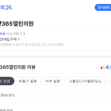
앱 다운로드
양365열린의원
4.9
(리뷰 999+)
건대입구역
서울특별시 광진구 뚝섬로23길 29, 2층 (자양동)
365열린의원
리뷰
4.
든 진료
호흡기 질환
피부 질환
고혈압/고지혈증/당뇨
278개 후기
진상
의사