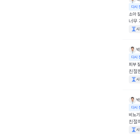
다시 
소아 
너무
시
박
다시 
피부 
친절
시
박
다시 
비뇨기
친절
시