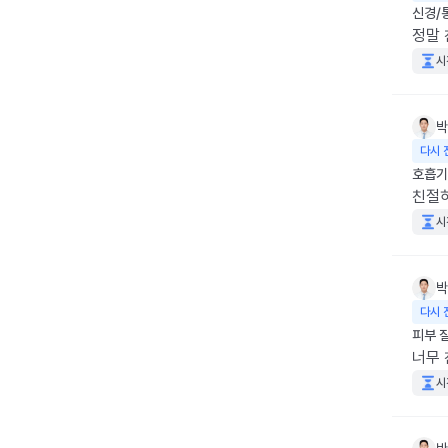
신경/
정말
시
박
다시 
호흡기
친절
시
박
다시 
피부 
너무 
시