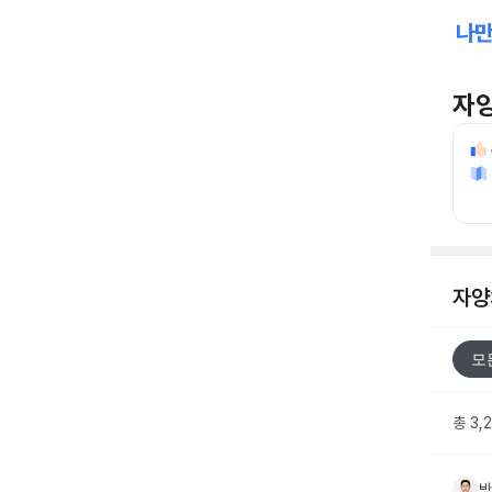
자
자양
모
총 3,
박