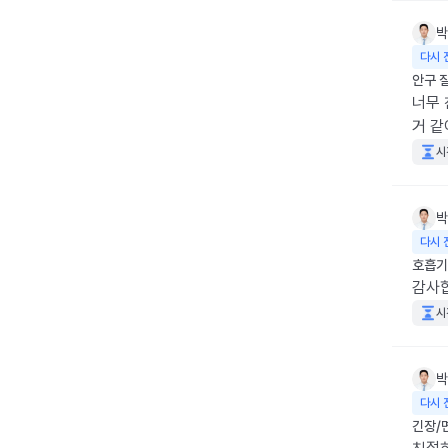
박
다시 
안구 
너무 
거 같
시
박
다시 
호흡기
감사합
시
박
다시 
긴장/