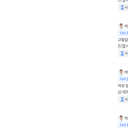
친절하
시
박
다시 
고혈압
친절
시
박
다시 
여성 
상세
시
박
다시 