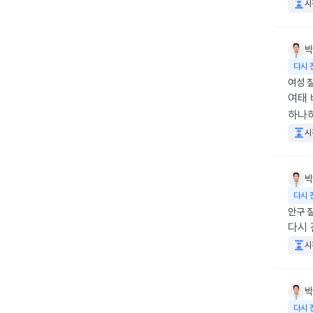
시
박
다시 
여성 
여태 
하나하
시
박
다시 
안구 
다시
시
박
다시 