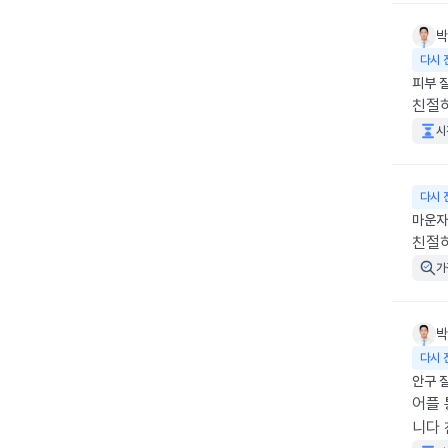
박
다시 
피부 
친절
시
다시 
마운자
친절
가
박
다시 
안구 
어플 
니다 