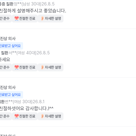
통증 질환
정**(남성 30대)
26.8.5
 친절하게 설명해주시고 좋았습니다.
간 준수
친절한 진료
자세한 설명
진상
의사
진료받고 싶어요
 질환
서**(여성 40대)
26.8.5
하세요
간 준수
친절한 진료
자세한 설명
진상
의사
진료받고 싶어요
질환
변**(여성 30대)
26.8.1
친절하셧어요 감사합니다.!^^
간 준수
친절한 진료
자세한 설명