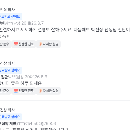
진상
의사
진료받고 싶어요
질환
김**(남성 20대)
26.8.7
친절하시고 세세하게 설명도 잘해주세요! 다음에도 박진상 선생님 진단이 
아요!!
간 준수
친절한 진료
자세한 설명
진상
의사
진료받고 싶어요
 질환
박**(남성 20대)
26.8.6
니다 좋은 하루 되세용
간 준수
친절한 진료
자세한 설명
진상
의사
진료받고 싶어요
면접약 처방
김**(여성 50대)
26.8.6