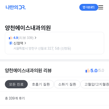
앱 다운로드
양천에이스내과의원
4.9
(리뷰 339)
신정역
서울특별시 양천구 신월로 327, 5층 (신정동)
양천에이스내과의원
리뷰
5.0
/5.0
모든 진료
호흡기 질환
소화기 질환
고혈압/고지혈증
총 339개 후기