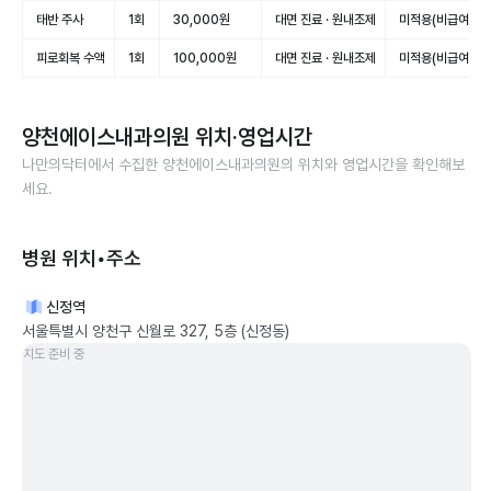
태반 주사
1회
30,000원
대면 진료 · 원내조제
미적용(비급여)
피로회복 수액
1회
100,000원
대면 진료 · 원내조제
미적용(비급여)
양천에이스내과의원
위치·영업시간
나만의닥터에서 수집한
양천에이스내과의원
의 위치와 영업시간을 확인해보
세요.
병원 위치•주소
신정역
서울특별시 양천구 신월로 327, 5층 (신정동)
지도 준비 중