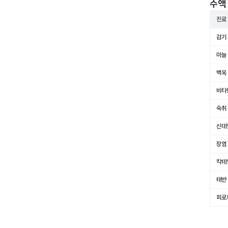
수액 
진료
감기
마늘
백옥
비타
숙취
신데
장염
칵테
태반
피로