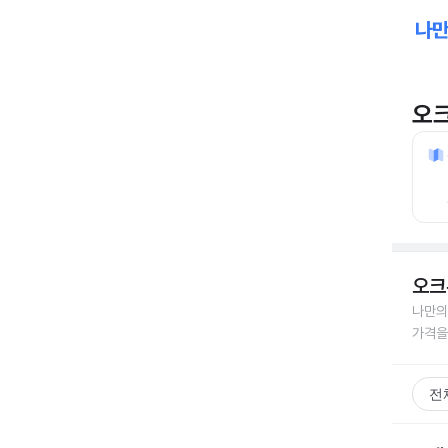
오
오크
나만의
가격을
전