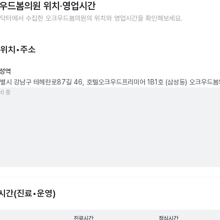
우드봄의원
위치·영업시간
닥터에서 수집한
오크우드봄의원
의 위치와 영업시간을 확인해보세요.
 위치•주소
성역
별시 강남구 테헤란로87길 46, 호텔오크우드프리미어 1B1호 (삼성동) 오크우드
비 중
시간(진료•운영)
진료시간
점심시간