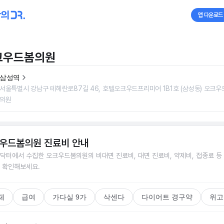
앱 다운로드
크우드봄의원
삼성역
서울특별시 강남구 테헤란로87길 46, 호텔오크우드프리미어 1B1호 (삼성동) 오크우
의원
우드봄의원
진료비 안내
닥터에서 수집한
오크우드봄의원
의 비대면 진료비, 대면 진료비, 약제비, 접종료 등
 확인해보세요.
체
급여
가다실 9가
삭센다
다이어트 경구약
위고