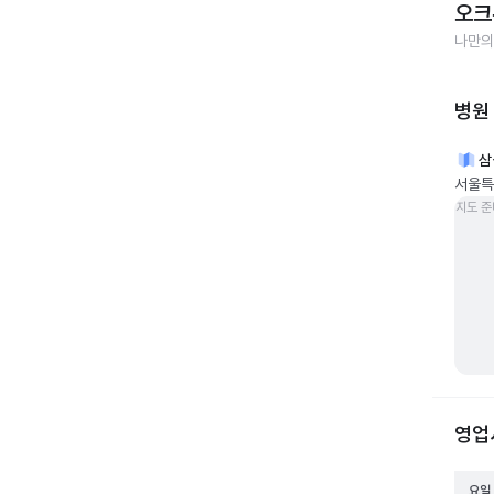
오크
나만의
병원
삼
서울특
지도 준
영업
요일