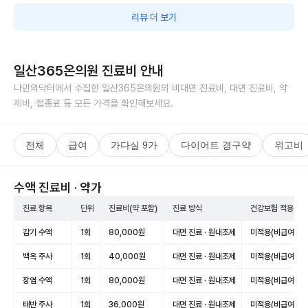
리뷰 더 보기
일산365온의원
진료비 안내
나만의닥터에서 수집한
일산365온의원
의 비대면 진료비, 대면 진료비, 약
제비, 접종료 등 모든 가격을 확인해보세요.
전체
급여
가다실 9가
다이어트 경구약
위고비
수액 진료비 · 약가
진료 항목
단위
진료비(약 포함)
진료 방식
건강보험 적용
감기 수액
1회
80,000원
대면 진료 · 원내조제
미적용(비급여)
백옥 주사
1회
40,000원
대면 진료 · 원내조제
미적용(비급여)
장염 수액
1회
80,000원
대면 진료 · 원내조제
미적용(비급여)
태반 주사
1회
36,000원
대면 진료 · 원내조제
미적용(비급여)