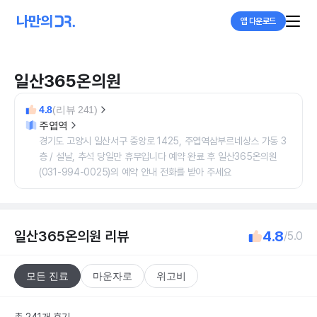
앱 다운로드
일산365온의원
4.8
(리뷰 241)
주엽역
경기도 고양시 일산서구 중앙로 1425, 주엽역삼부르네상스 가동 3
층 / 설날, 추석 당일만 휴무입니다 예약 완료 후 일산365온의원
(031-994-0025)의 예약 안내 전화를 받아 주세요
일산365온의원
리뷰
4.8
/5.0
모든 진료
마운자로
위고비