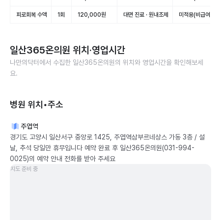
피로회복 수액
1회
120,000원
대면 진료 · 원내조제
미적용(비급여)
일산365온의원
위치·영업시간
나만의닥터에서 수집한
일산365온의원
의 위치와 영업시간을 확인해보세
요.
병원 위치•주소
주엽역
경기도 고양시 일산서구 중앙로 1425, 주엽역삼부르네상스 가동 3층 / 설
날, 추석 당일만 휴무입니다 예약 완료 후 일산365온의원(031-994-
0025)의 예약 안내 전화를 받아 주세요
지도 준비 중