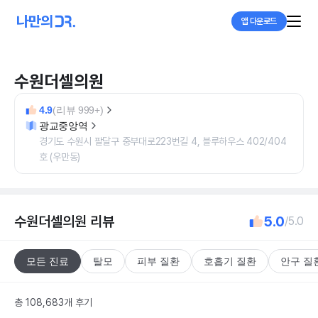
앱 다운로드
수원더셀의원
4.9
(리뷰 999+)
광교중앙역
경기도 수원시 팔달구 중부대로223번길 4, 블루하우스 402/404
호 (우만동)
수원더셀의원
리뷰
5.0
/5.0
모든 진료
탈모
피부 질환
호흡기 질환
안구 질
총 108,683개 후기