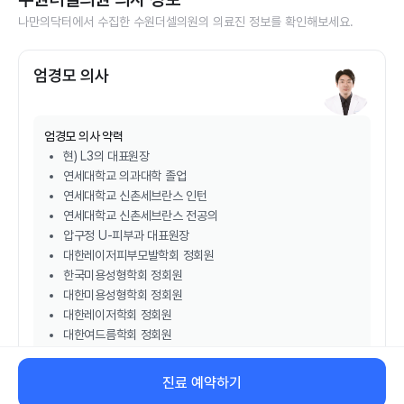
나만의닥터에서 수집한
수원더셀의원
의 의료진 정보를 확인해보세요.
엄경모 의사
엄경모
의사 약력
현) L3의 대표원장
연세대학교 의과대학 졸업
연세대학교 신촌세브란스 인턴
연세대학교 신촌세브란스 전공의
압구정 U-피부과 대표원장
대한레이저피부모발학회 정회원
한국미용성형학회 정회원
대한미용성형학회 정회원
대한레이저학회 정회원
대한여드름학회 정회원
대한비만체형학회 정회원
진료 예약하기
비대면 진료 예약하기