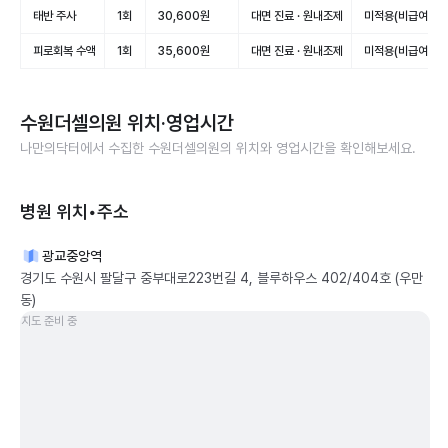
태반 주사
1회
30,600원
대면 진료 · 원내조제
미적용(비급여)
피로회복 수액
1회
35,600원
대면 진료 · 원내조제
미적용(비급여)
수원더셀의원
위치·영업시간
나만의닥터에서 수집한
수원더셀의원
의 위치와 영업시간을 확인해보세요.
병원 위치•주소
광교중앙역
경기도 수원시 팔달구 중부대로223번길 4, 블루하우스 402/404호 (우만
동)
지도 준비 중