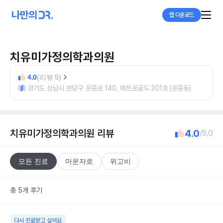
앱 다운로드
치유미가정의학과의원
4.0
(리뷰 5)
경기도 성남시 분당구 운중로 140, 메트로골드 301호 (운중동)
치유미가정의학과의원
리뷰
4.0
/5.0
모든 진료
마운자로
위고비
총 5개 후기
다시 진료받고 싶어요