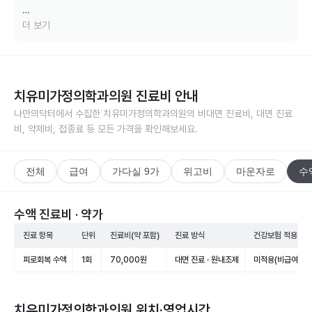
바쁘신 중에도 소중한 후기 남겨주셔서 진심으로 감사드립니다. 친절함
더 보기
과 설명에 만족해주셨다니 진료에 더 큰 보람을 느낍니다.

저희는 마운자로(터제파타이드)를 비롯한 비만 치료가 단순 처방이 아닌 
장기적인 건강 관리라는 관점에서 한 분 한 분 맞춤 상담을 드리고자 노
치유미가정의학과의원
진료비 안내
력하고 있습니다. 앞으로도 안전하고 효과적인 진료로 보답드리겠습니
나만의닥터에서 수집한
치유미가정의학과의원
의 비대면 진료비, 대면 진료
다.

비, 약제비, 접종료 등 모든 가격을 확인해보세요.
다음 진료에서도 편안하게 찾아주세요. 감사합니다.
전체
급여
가다실 9가
위고비
마운자로
수
수액 진료비 · 약가
진료 항목
단위
진료비(약 포함)
진료 방식
건강보험 적용
피로회복 수액
1회
70,000원
대면 진료 · 원내조제
미적용(비급여)
치유미가정의학과의원
위치·영업시간