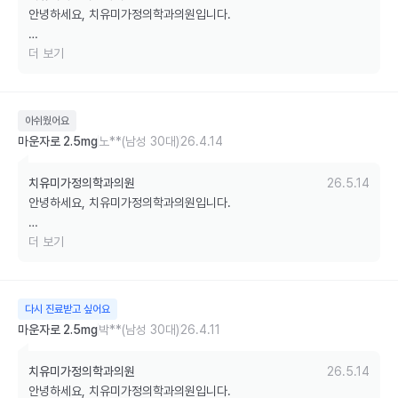
안녕하세요, 치유미가정의학과의원입니다.

바쁘신 중에도 소중한 후기 남겨주셔서 감사합니다. 먼저 나만의닥터 예
더 보기
약 확정이 매끄럽지 못해 불편을 드린 점 진심으로 사과드립니다. 예약 
알림 시스템을 다시 점검하여 동일한 불편이 반복되지 않도록 개선하겠
습니다.

아쉬웠어요
마운자로 2.5mg
노**(남성 30대)
26.4.14
추가 검사·시술을 권유받았다고 느끼신 부분도 죄송한 마음입니다. 마운
자로(터제파타이드)는 단순 처방보다 체성분·기저질환·영양 상태를 함께 
치유미가정의학과의원
26.5.14
확인할 때 효과와 안전성이 높아져, 환자분께 도움이 될 항목 위주로 안
안녕하세요, 치유미가정의학과의원입니다.

내드리고 있습니다. 다만 설명이 부담으로 다가갔다면 저희가 더 세심히 
살피지 못한 부분이니, 다음 진료 시에는 원하시는 범위 안에서만 진행
솔직한 후기 남겨주셔서 감사드립니다. 부족했던 부분 짚어주신 덕분에 
더 보기
될 수 있도록 충분히 여쭙고 결정하겠습니다.

저희가 무엇을 더 챙겨야 할지 돌아볼 수 있었습니다.

친절함과 설명에 만족해주신 점은 큰 힘이 됩니다. 다시 찾아주실 때 더 
불편을 드린 점 진심으로 사과드리며, 말씀해주신 내용은 원내에서 함께 
편안한 진료로 보답드리겠습니다. 감사합니다.
다시 진료받고 싶어요
공유하여 같은 일이 반복되지 않도록 개선하겠습니다. 다음에 방문해주
마운자로 2.5mg
박**(남성 30대)
26.4.11
실 때는 달라진 모습으로 보답드리겠습니다.

치유미가정의학과의원
26.5.14
건강한 변화 응원드립니다. 감사합니다.
안녕하세요, 치유미가정의학과의원입니다.
