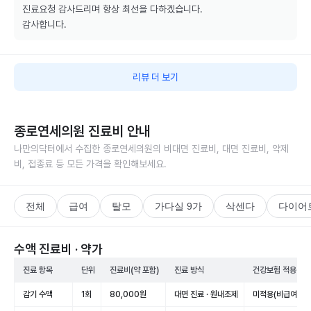
진료요청 감사드리며 항상 최선을 다하겠습니다.

감사합니다.
리뷰 더 보기
종로연세의원
진료비 안내
나만의닥터에서 수집한
종로연세의원
의 비대면 진료비, 대면 진료비, 약제
비, 접종료 등 모든 가격을 확인해보세요.
전체
급여
탈모
가다실 9가
삭센다
다이어
수액 진료비 · 약가
진료 항목
단위
진료비(약 포함)
진료 방식
건강보험 적용
감기 수액
1회
80,000원
대면 진료 · 원내조제
미적용(비급여)