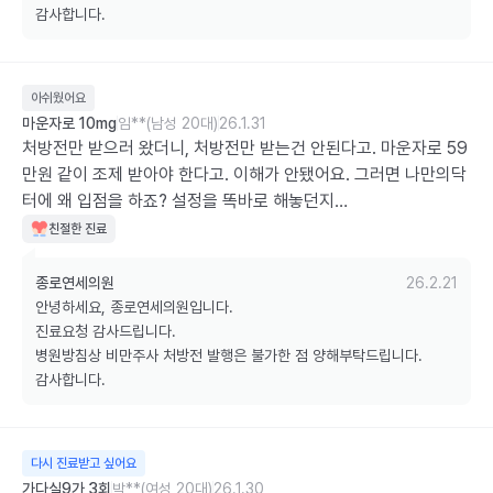
감사합니다.
아쉬웠어요
마운자로 10mg
임**(남성 20대)
26.1.31
처방전만 받으러 왔더니, 처방전만 받는건 안된다고. 마운자로 59
만원 같이 조제 받아야 한다고. 이해가 안됐어요. 그러면 나만의닥
터에 왜 입점을 하죠? 설정을 똑바로 해놓던지…
친절한 진료
종로연세의원
26.2.21
안녕하세요, 종로연세의원입니다.

진료요청 감사드립니다. 

병원방침상 비만주사 처방전 발행은 불가한 점 양해부탁드립니다. 

감사합니다.
다시 진료받고 싶어요
가다실9가 3회
박**(여성 20대)
26.1.30