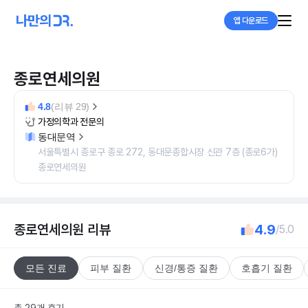
앱 다운로드
종로연세의원
4.8
(리뷰 29)
가정의학과 전문의
동대문역
서울특별시 종로구 종로 272, 동대문종합시장 신관 7층 (종로6가)
종로연세의원
종로연세의원
리뷰
4.9
/5.0
모든 진료
피부 질환
신경/통증 질환
호흡기 질환