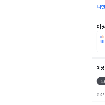
이
이상
모
총 9