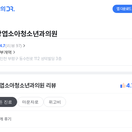
앱 다운로드
상엽소아청소년과의원
4.7
(리뷰 97)
부개역
인천 부평구 동수천로 112 성덕빌딩 3층
엽소아청소년과의원
리뷰
4.
든 진료
마운자로
위고비
7개 후기