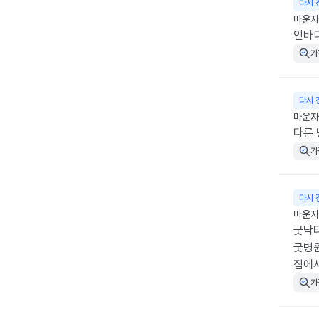
다시 
마운자
인바디
가
다시 
마운자로
다른 
가
다시 
마운자로
굿닥터
굿병원
집에
가