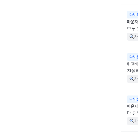
다시 
마운자로
모두 
가
다시 
위고비 
친절
가
다시 
마운자로
다 친
가