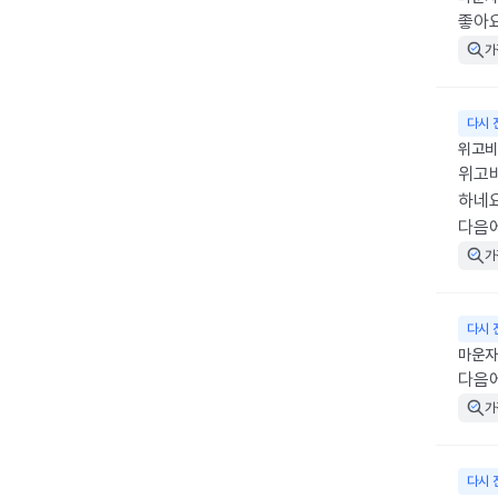
좋아
가
다시 
위고비 
위고비
하네요
다음에
가
다시 
마운자로
다음에
가
다시 