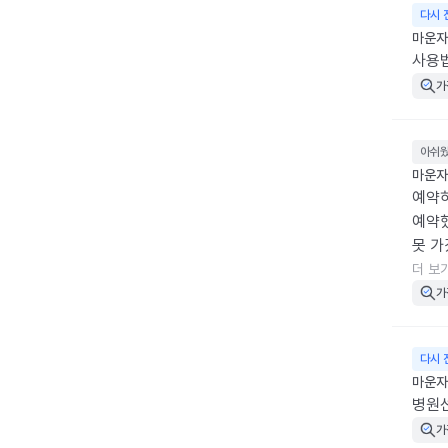
다시 
마운자로
사용법
가
아쉬
마운자로
예약하
예약했
못 가
해 본
더 보
겠는데
가
줄 알
충고 
다시 
마운자로
병원
가