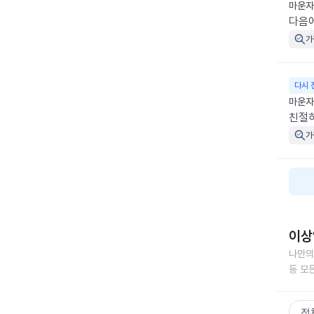
마운자로
다음에
가
다시 
마운자로
친절
가
이상
나만의
등 모
전