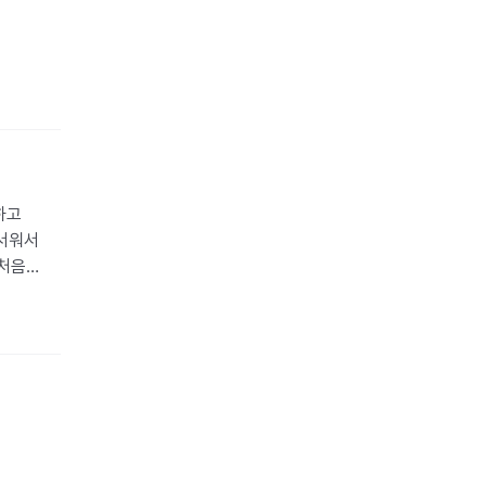
고 
서워서 
처음 
급해죽
그럴 
 가면 