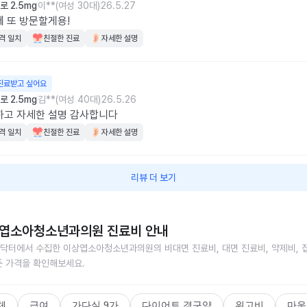
 2.5mg
이**(여성 30대)
26.5.27
 또 방문할게용!
격 일치
친절한 진료
자세한 설명
진료받고 싶어요
 2.5mg
김**(여성 40대)
26.5.26
하고 자세한 설명 감사합니다
격 일치
친절한 진료
자세한 설명
리뷰 더 보기
엽소아청소년과의원
진료비 안내
닥터에서 수집한
이상엽소아청소년과의원
의 비대면 진료비, 대면 진료비, 약제비, 
든 가격을 확인해보세요.
체
급여
가다실 9가
다이어트 경구약
위고비
마운