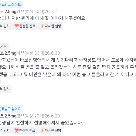
진료받고 싶어요
 2.5mg
강**(여성 20대)
26.7.2
과 체지방 관리에 대해 잘 이야기 해주셨어요
격 일치
친절한 진료
자세한 설명
웠어요
 2.5mg
박**(여성 30대)
26.6.30
고갔는데 바로진행안되서 계속 기다리고 주차장도 없어서 도로에 주차하
으니까 바로 받을 줄 알고 올라갔는데 하루 종일 걸림 딱지 끊을까봐 무
겠음. 그리고 뭐 비만율 낮은데 왜 하냐 이런 충고 들을려고 간 거 아니고 
 거 아니라서 다 아는데 들어 가자마자 빨리 처방전이나 주지  차때문에 
기
 어쨌네 저쨌네 충고연설듣다 나와고 다른 병원은 바로바로 줘서 여기도 
격 일치
고 가까우니까 간건데 다신 안감 주차장도 없지 예약시간보다 오래 걸리지
들어야 되지 그냥 최악임
진료받고 싶어요
 2.5mg
장**(여성 20대)
26.6.20
선생님이 친절하게 설명해주셔서 좋았습니다.
격 일치
친절한 진료
자세한 설명