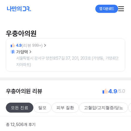
앱 다운로드
우충아의원
4.9
(리뷰 999+)
가양역
서울특별시 강서구 양천로57길 37, 201, 203호 (가양동, 가양4단
지아파트)
우충아의원
리뷰
4.9
/5.0
모든 진료
탈모
피부 질환
고혈압/고지혈증/당뇨
총 12,506개 후기