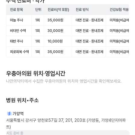
수액 진료비 · 약가
진료 항목
단위
진료비(약 포함)
진료 방식
건강보험 적용
마늘 주사
1회
35,000원
대면 진료 · 원내조제
미적용(비급여)
비타민 수액
1회
30,000원
대면 진료 · 원내조제
미적용(비급여)
태반 주사
1회
10,000원
대면 진료 · 원내조제
미적용(비급여)
피로회복 수액
1회
35,000원
대면 진료 · 원내조제
미적용(비급여)
우충아의원
위치·영업시간
나만의닥터에서 수집한
우충아의원
의 위치와 영업시간을 확인해보세요.
병원 위치•주소
가양역
서울특별시 강서구 양천로57길 37, 201, 203호 (가양동, 가양4단지아파
트)
지도 준비 중