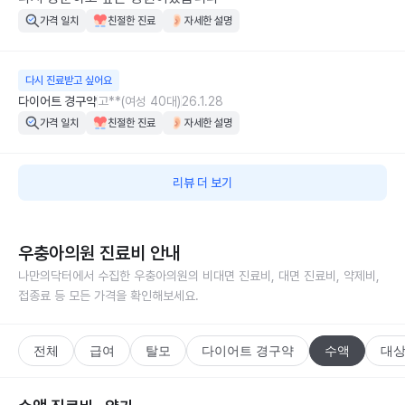
가격 일치
친절한 진료
자세한 설명
다시 진료받고 싶어요
다이어트 경구약
고**(여성 40대)
26.1.28
가격 일치
친절한 진료
자세한 설명
리뷰 더 보기
우충아의원
진료비 안내
나만의닥터에서 수집한
우충아의원
의 비대면 진료비, 대면 진료비, 약제비,
접종료 등 모든 가격을 확인해보세요.
전체
급여
탈모
다이어트 경구약
수액
대상