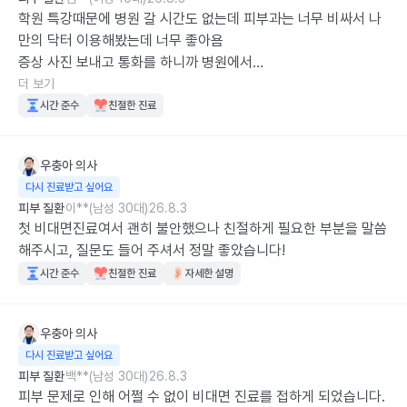
학원 특강때문에 병원 갈 시간도 없는데 피부과는 너무 비싸서 나
만의 닥터 이용해봤는데 너무 좋아욤

증상 사진 보내고 통화를 하니까 병원에서

처럼 민망하게 피부에 빛 비춰보고 이런게 없어도 됐어서 좋은 것 
더 보기
같아요
시간 준수
친절한 진료
우충아
의사
다시 진료받고 싶어요
피부 질환
이**(남성 30대)
26.8.3
첫 비대면진료여서 괜히 불안했으나 친절하게 필요한 부분을 말씀
해주시고, 질문도 들어 주셔서 정말 좋았습니다!
시간 준수
친절한 진료
자세한 설명
우충아
의사
다시 진료받고 싶어요
피부 질환
백**(남성 30대)
26.8.3
피부 문제로 인해 어쩔 수 없이 비대면 진료를 접하게 되었습니다.
