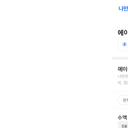
에
에이
나만의
비, 
전
수액 
진료