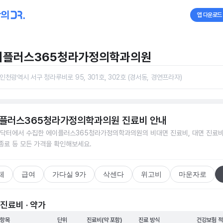
앱 다운로드
이플러스365청라가정의학과의원
인천광역시 서구 청라루비로 95, 301호, 302호 (경서동, 경연프라자)
플러스365청라가정의학과의원
진료비 안내
닥터에서 수집한
에이플러스365청라가정의학과의원
의 비대면 진료비, 대면 진료비
접종료 등 모든 가격을 확인해보세요.
체
급여
가다실 9가
삭센다
위고비
마운자로
진료비 · 약가
 항목
단위
진료비(약 포함)
진료 방식
건강보험 