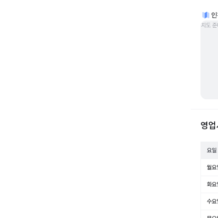
인
지도 준
영업
요일
월요
화요
수요