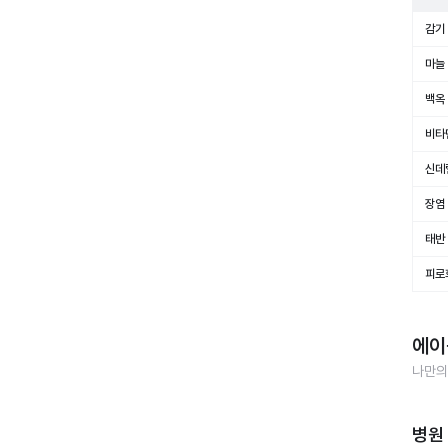
감기
마늘
백옥
비타
신데
장염
태반
피로
에이
나만의
병원