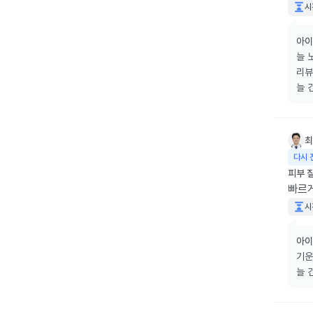
시
아이
늘 
리뷰
늘 
최
다시 
피부 
빠르
시
아이
기운
늘 