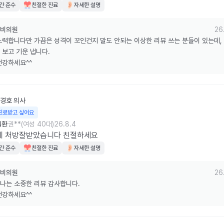
간 준수
친절한 진료
자세한 설명
비의원
26
노력합니다만 가끔은 성격이 꼬인건지 말도 안되는 이상한 리뷰 쓰는 분들이 있는데, 
 보고 기운 냅니다. 

건강하세요^^
경호
의사
진료받고 싶어요
질환
권**(여성 40대)
26.8.4
게 처방잘받았습니다 친절하세요
간 준수
친절한 진료
자세한 설명
비의원
26
나는 소중한 리뷰 감사합니다.

건강하세요^^