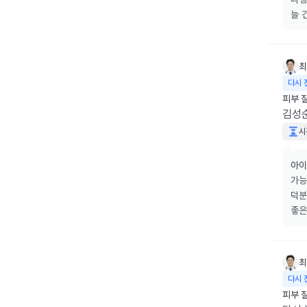
늘 
최
다시 
피부 
김성순
시
아이
가능
덕분
좋은
최
다시 
피부 