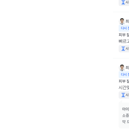
시
최
다시 
피부 
빠르
시
최
다시 
피부 
시간
시
아이
소중
약 