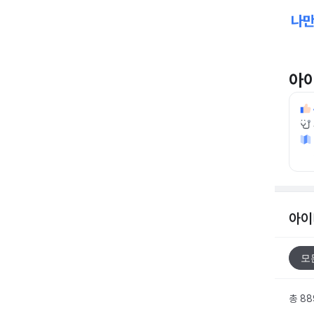
아
아이
모
총 8