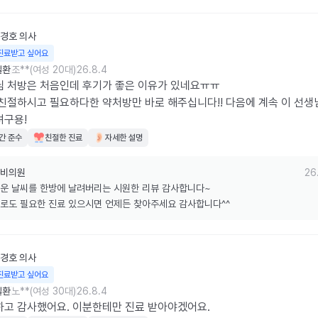
경호
의사
진료받고 싶어요
질환
조**(여성 20대)
26.8.4
 처방은 처음인데 후기가 좋은 이유가 있네요ㅠㅠ

친절하시고 필요하다한 약처방만 바로 해주십니다!! 다음에 계속 이 선생
려구용!
간 준수
친절한 진료
자세한 설명
비의원
26
운 날씨를 한방에 날려버리는 시원한 리뷰 감사합니다~

로도 필요한 진료 있으시면 언제든 찾아주세요 감사합니다^^
경호
의사
진료받고 싶어요
질환
노**(여성 30대)
26.8.4
고 감사했어요. 이분한테만 진료 받아야겠어요.