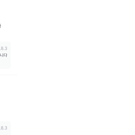
다
.8.3
니다 
.8.3