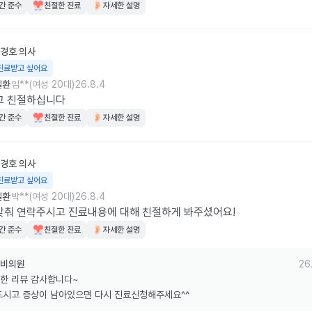
간 준수
친절한 진료
자세한 설명
경호
의사
진료받고 싶어요
질환
임**(여성 20대)
26.8.4
고 친절하십니다
간 준수
친절한 진료
자세한 설명
경호
의사
진료받고 싶어요
질환
박**(여성 20대)
26.8.4
맞춰 연락주시고 진료내용에 대해 친절하게 봐주셨어요!
간 준수
친절한 진료
자세한 설명
비의원
26
한 리뷰 감사합니다~

드시고 증상이 남아있으면 다시 진료신청해주세요^^