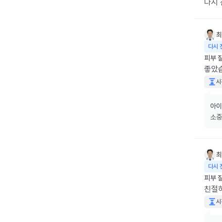
다시
최
다시 
피부 
좋았
시
아이
소중
최
다시 
피부 
친절
시