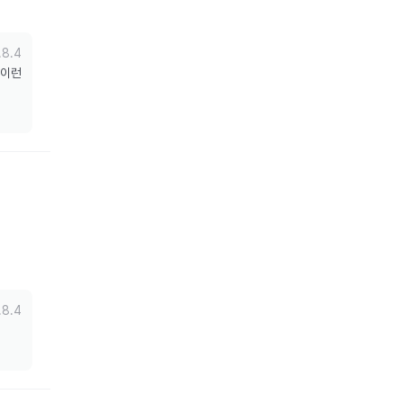
.8.4
이런 
.8.4