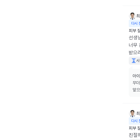
최
다시 
피부 
선생님
너무 
받으
시
아이
무더
앞으
최
다시 
피부 
친절하