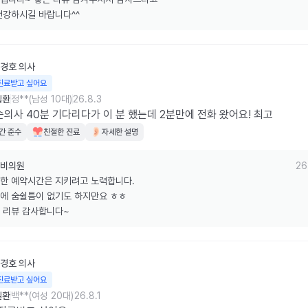
건강하시길 바랍니다^^
경호
의사
진료받고 싶어요
질환
정**(남성 10대)
26.8.3
의사 40분 기다리다가 이 분 했는데 2분만에 전화 왔어요! 최고
간 준수
친절한 진료
자세한 설명
비의원
26
한 예약시간은 지키려고 노력합니다.

에 숨쉴틈이 없기도 하지만요 ㅎㅎ

 리뷰 감사합니다~
경호
의사
진료받고 싶어요
질환
백**(여성 20대)
26.8.1