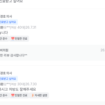
 진료받고 싶어요
경호
의사
진료받고 싶어요
질환
유**(여성 40대)
26.7.31
습니다
간 준수
친절한 진료
비의원
26
한 리뷰 감사합니다^^
경호
의사
진료받고 싶어요
질환
강**(여성 30대)
26.7.30
하시고 처방도 잘해주세요
간 준수
친절한 진료
자세한 설명