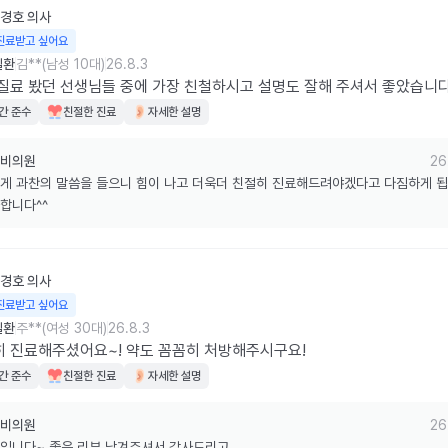
경호
의사
진료받고 싶어요
질환
김**(남성 10대)
26.8.3
질료 봤던 선생님들 중에 가장 친철하시고 설명도 잘해 주셔서 좋았습니
간 준수
친절한 진료
자세한 설명
비의원
26
게 과찬의 말씀을 들으니 힘이 나고 더욱더 친절히 진료해드려야겠다고 다짐하게 됩
합니다^^
경호
의사
진료받고 싶어요
질환
주**(여성 30대)
26.8.3
 진료해주셨어요~! 약도 꼼꼼히 처방해주시구요!
간 준수
친절한 진료
자세한 설명
비의원
26
입니다~ 좋은 리뷰 남겨주셔서 감사드리고
