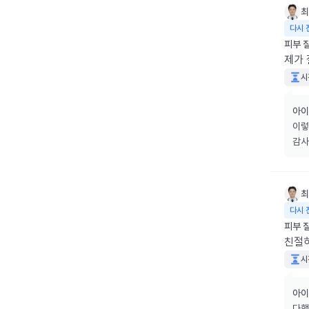
최
다시 
피부 
제가 
시
아이
이렇
감사
최
다시 
피부 
친절히
시
아이
다행