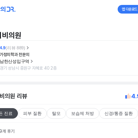
앱 다운로드
이비의원
4.9
(리뷰 889)
가정의학과 전문의
남한산성입구역
경기 성남시 중원구 자혜로 40 2층
비의원
리뷰
4.
든 진료
피부 질환
탈모
보습제 처방
신경/통증 질환
89개 후기