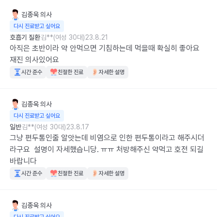
김종욱
의사
다시 진료받고 싶어요
호흡기 질환
김**(여성 30대)
23.8.21
아직은 초반이라 약 안먹으면 기침하는데 먹을때 확실히 좋아요 
재진 의사있어요
시간 준수
친절한 진료
자세한 설명
김종욱
의사
다시 진료받고 싶어요
일반
김**(여성 30대)
23.8.17
그냥 편두통인줄 알앗는데 비염으로 인한 편두통이라고 해주시더
라구요  설명이 자세했습니당. ㅠㅠ 처방해주신 약먹고 호전 되길 
바랍니다
시간 준수
친절한 진료
자세한 설명
김종욱
의사