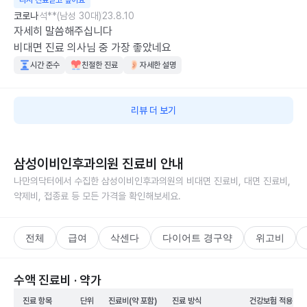
다시 진료받고 싶어요
코로나
석**(남성 30대)
23.8.10
자세히 말씀해주십니다

비대면 진료 의사님 중 가장 좋았네요
시간 준수
친절한 진료
자세한 설명
리뷰 더 보기
삼성이비인후과의원
진료비 안내
나만의닥터에서 수집한
삼성이비인후과의원
의 비대면 진료비, 대면 진료비,
약제비, 접종료 등 모든 가격을 확인해보세요.
전체
급여
삭센다
다이어트 경구약
위고비
수액 진료비 · 약가
진료 항목
단위
진료비(약 포함)
진료 방식
건강보험 적용