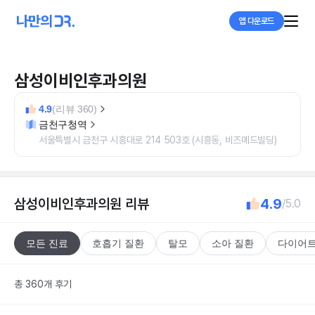
앱 다운로드
삼성이비인후과의원
4.9
(리뷰 360)
금천구청역
서울특별시 금천구 시흥대로 214 503호 (시흥동, 비즈메드빌딩)
삼성이비인후과의원
리뷰
4.9
/5.0
모든 진료
호흡기 질환
탈모
소아 질환
다이어
총 360개 후기