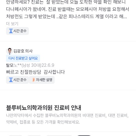
안녕하세요? 진료는  잘 받았는데 오늘 도착한 약을 확인 해보니 
다나페시아가 왔네여. 진료 받을때는 모모페시아 처방을 요청해서 
처방전도 그렇게 받았는데 ..같은 피나스테리드 계열 이라고 해도 
기분이 나쁘네여. 약 가격도 차이가 날텐데 ..실망 스럽습니다
더 보기
시간 준수
김광호
의사
다시 진료받고 싶어요
탈모
노**(남성 30대)
22.6.9
빠르고 친절한상담  감사합니다
시간 준수
자세한 설명
블루비뇨의학과의원
진료비 안내
나만의닥터에서 수집한
블루비뇨의학과의원
의 비대면 진료비, 대면 진료비,
약제비, 접종료 등 모든 가격을 확인해보세요.