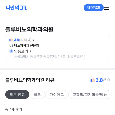
앱 다운로드
블루비뇨의학과의원
3.8
(리뷰 4)
비뇨의학과 전문의
영등포역
서울특별시 영등포구 영중로2길 1 3층 (영등포동3가)
블루비뇨의학과의원
리뷰
3.8
/5.0
모든 진료
탈모
다이어트
고혈압/고지혈증/당뇨
총 4개 후기