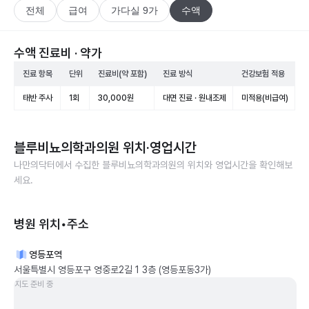
전체
급여
가다실 9가
수액
수액 진료비 · 약가
진료 항목
단위
진료비(약 포함)
진료 방식
건강보험 적용
태반 주사
1회
30,000원
대면 진료 · 원내조제
미적용(비급여)
블루비뇨의학과의원
위치·영업시간
나만의닥터에서 수집한
블루비뇨의학과의원
의 위치와 영업시간을 확인해보
세요.
병원 위치•주소
영등포역
서울특별시 영등포구 영중로2길 1 3층 (영등포동3가)
지도 준비 중