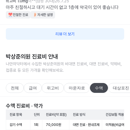
위고비 1.0mg
이**(남성 30대)
26.7.25
아주 친절하시고 대기 시간이 없고 1층에 약국이 있어 좋습니다
친절한 진료
자세한 설명
리뷰 더 보기
박상준의원
진료비 안내
나만의닥터에서 수집한
박상준의원
의 비대면 진료비, 대면 진료비, 약제비,
접종료 등 모든 가격을 확인해보세요.
전체
급여
위고비
마운자로
수액
대상포진
수액 진료비 · 약가
진료 항목
단위
진료비(약 포함)
진료 방식
건강보험 적용
감기 수액
1회
70,000원
대면 진료 · 원내조제
미적용(비급여)