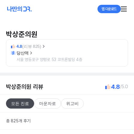
앱 다운로드
박상준의원
4.8
(리뷰 825)
당산역
서울 영등포구 양평로 53 코트론빌딩 4층
박상준의원
리뷰
4.8
/5.0
모든 진료
마운자로
위고비
총 825개 후기