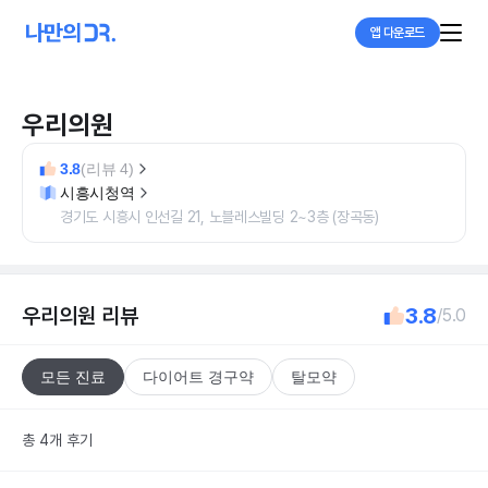
앱 다운로드
우리의원
3.8
(리뷰 4)
시흥시청역
경기도 시흥시 인선길 21, 노블레스빌딩 2~3층 (장곡동)
우리의원
리뷰
3.8
/5.0
모든 진료
다이어트 경구약
탈모약
총 4개 후기