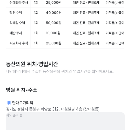
신데렐라 주사
1회
25,000원
대면 진료 · 원내조제
미적용(비급여)
장염 수액
1회
40,000원
대면 진료 · 원내조제
미적용(비급여)
칵테일 수액
1회
50,000원
대면 진료 · 원내조제
미적용(비급여)
태반 주사
1회
10,000원
대면 진료 · 원내조제
미적용(비급여)
피로회복 수액
1회
25,000원
대면 진료 · 원내조제
미적용(비급여)
동산의원
위치·영업시간
나만의닥터에서 수집한
동산의원
의 위치와 영업시간을 확인해보세요.
병원 위치•주소
단대오거리역
경기도 성남시 중원구 희망로 312, 대원빌딩 4층 (상대원동)
지도 준비 중