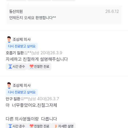
동산의원
26.6.12
언제든지 오세요 환영합니다^^
조상제
의사
다시 진료받고 싶어요
호흡기 질환
김**(남성 20대)
26.3.9
자세하고 친절하게 설명해주십니다
시간 준수
친절한 진료
조상제
의사
다시 진료받고 싶어요
안구 질환
유**(남성 40대)
26.3.7
아  너무좋았어요.친절그자체

다른 의사분들이랑  다릅니다
시간 준수
친절한 진료
자세한 설명