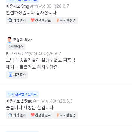
마운자로 5mg
임**(남성 30대)
26.8.7
친절하셨습니다 감사합니다
가격 일치
친절한 진료
자세한 설명
조상제
의사
아쉬웠어요
안구 질환
이**(여성 40대)
26.8.7
그냥 대충빨리빨리 설명도없고 짜증남

얘기는 들을려고 하지도않음
시간 준수
다시 진료받고 싶어요
마운자로 2.5mg
유**(남성 40대)
26.8.3
좋습니다 재방문 할겁니다
가격 일치
친절한 진료
자세한 설명