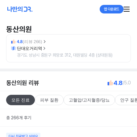
앱 다운로드
동산의원
4.8
(리뷰 266)
단대오거리역
경기도 성남시 중원구 희망로 312, 대원빌딩 4층 (상대원동)
동산의원
리뷰
4.8
/5.0
모든 진료
피부 질환
고혈압/고지혈증/당뇨
안구 질
총 266개 후기
다시 진료받고 싶어요