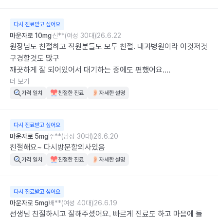
다시 진료받고 싶어요
마운자로 10mg
신**(여성 30대)
26.6.22
원장님도 친절하고 직원분들도 모두 친절. 내과병원이라 이것저것 
구경할것도 많구

깨끗하게 잘 되어있어서 대기하는 중에도 편했어요.

은근 넓고 요청하면 인바디도 공짜로 해줘서 계속 마운자로 처방 
더 보기
여기로 다녀요. 대기는 거의없음.짧음
가격 일치
친절한 진료
자세한 설명
다시 진료받고 싶어요
마운자로 5mg
주**(남성 30대)
26.6.20
친절해요~ 다시방문할의사있음
가격 일치
친절한 진료
자세한 설명
다시 진료받고 싶어요
마운자로 5mg
배**(여성 40대)
26.6.19
선생님 친절하시고 잘해주셨어요. 빠르게 진료도 하고 마음에 들