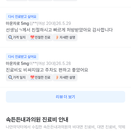
다시 진료받고 싶어요
마운자로 5mg
김**(여성 20대)
26.5.29
선생님ㄱ께서 친절하시고 빠르게 처방받았아요 감사합니다
가격 일치
친절한 진료
자세한 설명
다시 진료받고 싶어요
마운자로 5mg
이**(여성 30대)
26.5.28
진료비도 비싸지않고 주차도 편하고 좋았어요
가격 일치
친절한 진료
자세한 설명
리뷰 더 보기
속든든내과의원
진료비 안내
나만의닥터에서 수집한
속든든내과의원
의 비대면 진료비, 대면 진료비, 약제