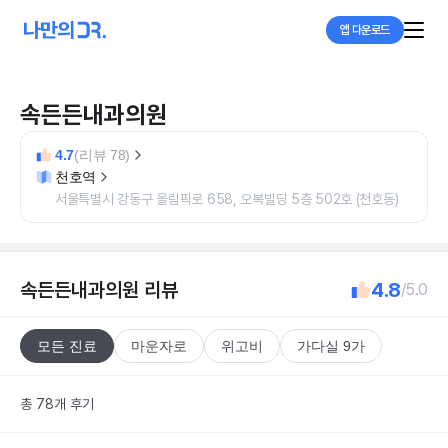
앱 다운로드
속든든내과의원
4.7
(리뷰 78)
천호역
서울특별시 강동구 올림픽로 658, 오복빌딩 5층 502호 (천호동)
속든든내과의원
리뷰
4.8
/5.0
모든 진료
마운자로
위고비
가다실 9가
총 78개 후기