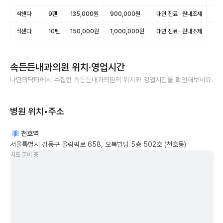
삭센다
9펜
135,000원
900,000원
대면 진료 · 원내조제
미적
삭센다
10펜
150,000원
1,000,000원
대면 진료 · 원내조제
미적
속든든내과의원
위치·영업시간
나만의닥터에서 수집한
속든든내과의원
의 위치와 영업시간을 확인해보세요.
병원 위치•주소
천호역
서울특별시 강동구 올림픽로 658, 오복빌딩 5층 502호 (천호동)
지도 준비 중