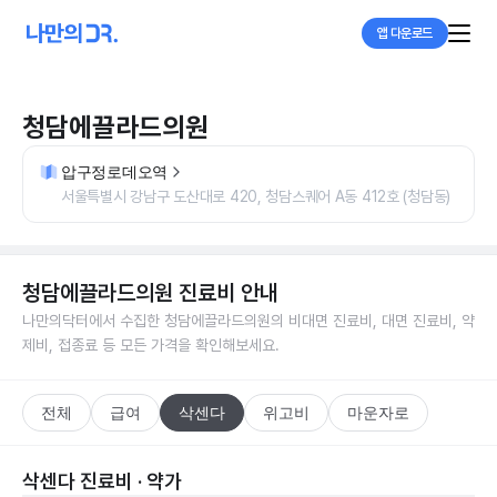
앱 다운로드
청담에끌라드의원
압구정로데오역
서울특별시 강남구 도산대로 420, 청담스퀘어 A동 412호 (청담동)
청담에끌라드의원
진료비 안내
나만의닥터에서 수집한
청담에끌라드의원
의 비대면 진료비, 대면 진료비, 약
제비, 접종료 등 모든 가격을 확인해보세요.
전체
급여
삭센다
위고비
마운자로
삭센다 진료비 · 약가