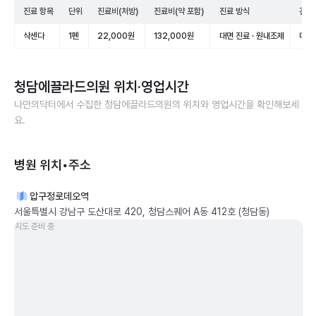
진료 항목
단위
진료비(처방)
진료비(약 포함)
진료 방식
건강
삭센다
1펜
22,000원
132,000원
대면 진료 · 원내조제
미적
청담에끌라드의원
위치·영업시간
나만의닥터에서 수집한
청담에끌라드의원
의 위치와 영업시간을 확인해보세
요.
병원 위치•주소
압구정로데오역
서울특별시 강남구 도산대로 420, 청담스퀘어 A동 412호 (청담동)
지도 준비 중