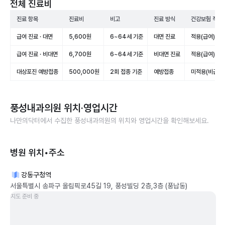
전체 진료비
진료 항목
진료비
비고
진료 방식
건강보험 적용
급여 진료 · 대면
5,600원
6~64세 기준
대면 진료
적용(급여)
급여 진료 · 비대면
6,700원
6~64세 기준
비대면 진료
적용(급여)
대상포진 예방접종
500,000원
2회 접종 기준
예방접종
미적용(비급여)
풍성내과의원
위치·영업시간
나만의닥터에서 수집한
풍성내과의원
의 위치와 영업시간을 확인해보세요.
병원 위치•주소
강동구청역
서울특별시 송파구 올림픽로45길 19, 풍성빌딩 2층,3층 (풍납동)
지도 준비 중