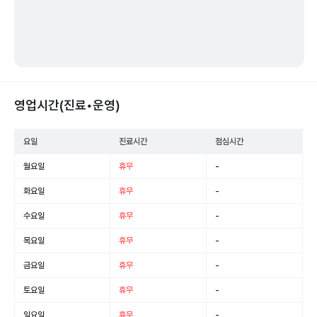
영업시간(진료•운영)
요일
진료시간
점심시간
월요일
휴무
-
화요일
휴무
-
수요일
휴무
-
목요일
휴무
-
금요일
휴무
-
토요일
휴무
-
일요일
휴무
-