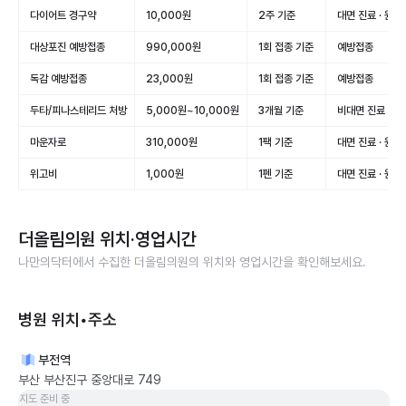
다이어트 경구약
10,000원
2주 기준
대면 진료 · 원
대상포진 예방접종
990,000원
1회 접종 기준
예방접종
독감 예방접종
23,000원
1회 접종 기준
예방접종
두타/피나스테리드 처방
5,000원~10,000원
3개월 기준
비대면 진료
마운자로
310,000원
1팩 기준
대면 진료 · 원
위고비
1,000원
1펜 기준
대면 진료 · 원
더올림의원
위치·영업시간
나만의닥터에서 수집한
더올림의원
의 위치와 영업시간을 확인해보세요.
병원 위치•주소
부전역
부산 부산진구 중앙대로 749
지도 준비 중