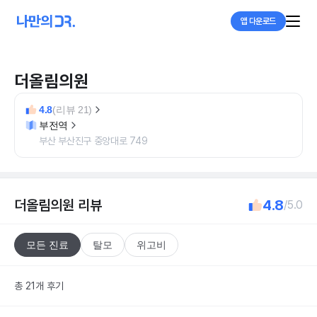
앱 다운로드
더올림의원
4.8
(리뷰 21)
부전역
부산 부산진구 중앙대로 749
더올림의원
리뷰
4.8
/5.0
모든 진료
탈모
위고비
총 21개 후기