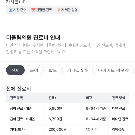
감사합니다
시간 준수
친절한 진료
자세한 설명
더올림의원
진료비 안내
나만의닥터에서 수집한
더올림의원
의 비대면 진료비, 대면 진료비, 약제비,
접종료 등 모든 가격을 확인해보세요.
전체
급여
탈모
가다실 9가
다이어트 경구약
전체 진료비
진료 항목
진료비
비고
진료 방식
급여 진료 · 대면
5,600원
6~64세 기준
대면 진료
급여 진료 · 비대면
6,700원
6~64세 기준
비대면 진료
가다실9가
230,000원
1회 기준
예방접종