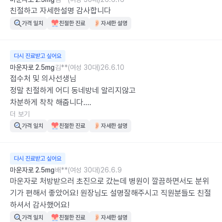
친절하고 자세한설명 감사합니다
가격 일치
친절한 진료
자세한 설명
다시 진료받고 싶어요
마운자로 2.5mg
김**(여성 30대)
26.6.10
접수처 및 의사선생님 

정말 친절하게 어디 동네방네 알리지않고

차분하게 착착 해줍니다.

타인의 시선이 아무래도 부담스러운데

더 보기
시크릿모먼트를 아시고 말 그대로 알아서 해주십니다

가격 일치
친절한 진료
자세한 설명
감사합니다.
다시 진료받고 싶어요
마운자로 2.5mg
배**(여성 30대)
26.6.9
마운자로 처방받으러 초진으로 갔는데 병원이 깔끔하면서도 분위
기가 편해서 좋았어요! 원장님도 설명잘해주시고 직원분들도 친절
하셔서 감사했어요!
가격 일치
친절한 진료
자세한 설명