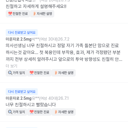
긴장/면접약 처방
권**(여성 20대)
26.7.3
친절하고 자세하게 설명해주세요!!
친절한 진료
자세한 설명
다시 진료받고 싶어요
마운자로 2.5mg
박**(여성 30대)
26.7.2
의사선생님 너무 친절하시고 정말 자기 가족 돌본단 맘으로 진료
하시는것 같아요... 첫 복용인데 부작용, 효과, 제가 걱정됐던 부분
까지 전부 상세히 알려주시고 앞으로의 투약 방향성도 친절히 안
내해주셨어요 병원에서 치유받고 가는 기분은 정말 오랜만이었습
더 보기
니다 진료받은 후에 가족들에게도 엄청 추천했어요
가격 일치
친절한 진료
자세한 설명
다시 진료받고 싶어요
마운자로 2.5mg
유**(여성 40대)
26.7.1
너무 친절하시고 빨랐습니다
가격 일치
친절한 진료
자세한 설명