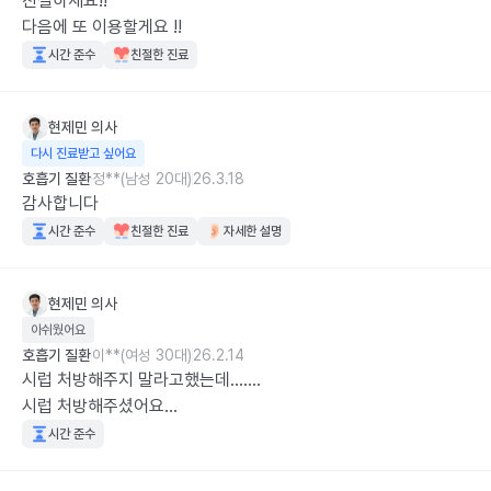
친절하세요!!

다음에 또 이용할게요 !!
시간 준수
친절한 진료
현제민
의사
다시 진료받고 싶어요
호흡기 질환
정**(남성 20대)
26.3.18
감사합니다
시간 준수
친절한 진료
자세한 설명
현제민
의사
아쉬웠어요
호흡기 질환
이**(여성 30대)
26.2.14
시럽 처방해주지 말라고했는데.......

시럽 처방해주셨어요...
시간 준수