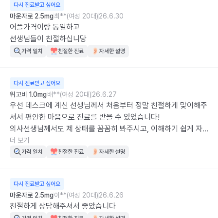
다시 진료받고 싶어요
마운자로 2.5mg
최**(여성 20대)
26.6.30
어플가격이랑 동일하고

선생님들이 친절하십니당
가격 일치
친절한 진료
자세한 설명
다시 진료받고 싶어요
위고비 1.0mg
배**(여성 20대)
26.6.27
우선 데스크에 계신 선생님께서 처음부터 정말 친절하게 맞이해주
셔서 편안한 마음으로 진료를 받을 수 있었습니다! 

의사선생님께서도 제 상태를 꼼꼼히 봐주시고, 이해하기 쉽게 자
세히 설명해주셔서 많은 도움이 되었습니다! 

더 보기
덕분에 궁금했던 부분도 모두 해결할 수 있었고, 믿고 진료받을 수 
가격 일치
친절한 진료
자세한 설명
있었습니다. 감사합니다😊
다시 진료받고 싶어요
마운자로 2.5mg
이**(여성 20대)
26.6.26
친절하게 상담해주셔서 좋았습니다