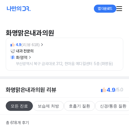
앱 다운로드
화명맑은내과의원
4.9
(리뷰 618)
내과 전문의
화명역
부산광역시 북구 금곡대로 312, 한마음 메디컬센터 5층 (화명동)
화명맑은내과의원
리뷰
4.9
/5.0
모든 진료
보습제 처방
호흡기 질환
신경/통증 질환
총 618개 후기