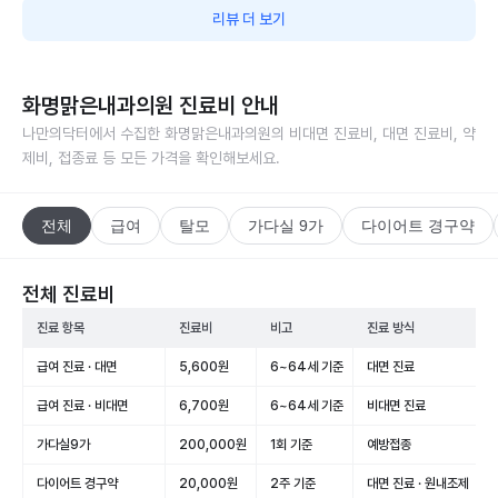
리뷰 더 보기
화명맑은내과의원
진료비 안내
나만의닥터에서 수집한
화명맑은내과의원
의 비대면 진료비, 대면 진료비, 약
제비, 접종료 등 모든 가격을 확인해보세요.
전체
급여
탈모
가다실 9가
다이어트 경구약
전체 진료비
진료 항목
진료비
비고
진료 방식
급여 진료 · 대면
5,600원
6~64세 기준
대면 진료
급여 진료 · 비대면
6,700원
6~64세 기준
비대면 진료
가다실9가
200,000원
1회 기준
예방접종
다이어트 경구약
20,000원
2주 기준
대면 진료 · 원내조제