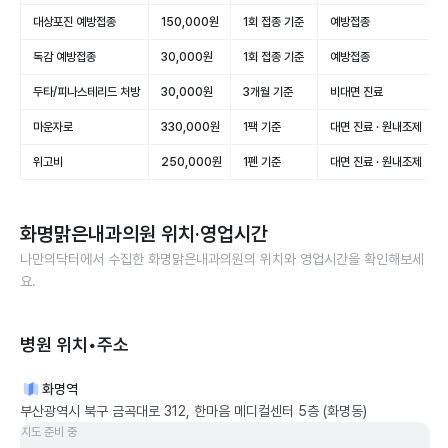
대상포진 예방접종
150,000원
1회 접종 기준
예방접종
독감 예방접종
30,000원
1회 접종 기준
예방접종
두타/피나스테리드 처방
30,000원
3개월 기준
비대면 진료
마운자로
330,000원
1팩 기준
대면 진료 · 원내조제
위고비
250,000원
1펜 기준
대면 진료 · 원내조제
화명맑은내과의원
위치·영업시간
나만의닥터에서 수집한
화명맑은내과의원
의 위치와 영업시간을 확인해보세
요.
병원 위치•주소
화명역
부산광역시 북구 금곡대로 312, 한마음 메디컬센터 5층 (화명동)
지도 준비 중