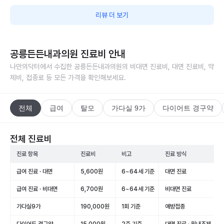
리뷰 더 보기
공릉든든내과의원
진료비 안내
나만의닥터에서 수집한
공릉든든내과의원
의 비대면 진료비, 대면 진료비, 약
제비, 접종료 등 모든 가격을 확인해보세요.
전체
급여
탈모
가다실 9가
다이어트 경구약
전체 진료비
진료 항목
진료비
비고
진료 방식
급여 진료 · 대면
5,600원
6~64세 기준
대면 진료
급여 진료 · 비대면
6,700원
6~64세 기준
비대면 진료
가다실9가
190,000원
1회 기준
예방접종