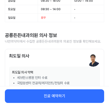
금요일
08:30 ~ 18:00
13:00 ~ 14:00
토요일
08:30 ~ 14:00
-
일요일
휴무
-
공릉든든내과의원
의사 정보
나만의닥터에서 수집한
공릉든든내과의원
의 의료진 정보를 확인해보세요.
최도일 의사
최도일
의사 약력
세브란스병원 인터 수료
국립암센터 전공의/레지던트/전임의 수료
국립암센터 진료입원전문 스텝 역임
진료 예약하기
비대면 진료 예약하기