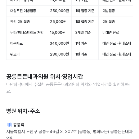
다이어트 경구약
15,000원
2주 기준
대면 진료 · 원내조제
대상포진 예방접종
250,000원
1회 접종 기준
예방접종
독감 예방접종
25,000원
1회 접종 기준
예방접종
두타/피나스테리드 처방
15,000원
3개월 기준
비대면 진료
마운자로
340,000원
1팩 기준
대면 진료 · 원내조제
위고비
280,000원
1펜 기준
대면 진료 · 원내조제
공릉든든내과의원
위치·영업시간
나만의닥터에서 수집한
공릉든든내과의원
의 위치와 영업시간을 확인해보세
요.
병원 위치•주소
공릉역
서울특별시 노원구 공릉로46길 3, 302호 (공릉동, 평화타운) 공릉든든내과
의원