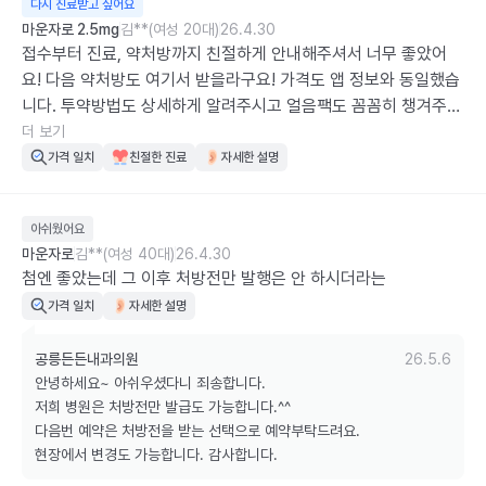
다시 진료받고 싶어요
마운자로 2.5mg
김**(여성 20대)
26.4.30
접수부터 진료, 약처방까지 친절하게 안내해주셔서 너무 좋았어
요! 다음 약처방도 여기서 받을라구요! 가격도 앱 정보와 동일했습
니다. 투약방법도 상세하게 알려주시고 얼음팩도 꼼꼼히 챙겨주셔
서 감사했습니다!
더 보기
가격 일치
친절한 진료
자세한 설명
아쉬웠어요
마운자로
김**(여성 40대)
26.4.30
첨엔 좋았는데 그 이후 처방전만 발행은 안 하시더라는
가격 일치
자세한 설명
공릉든든내과의원
26.5.6
안녕하세요~ 아쉬우셨다니 죄송합니다.

저희 병원은 처방전만 발급도 가능합니다.^^ 

다음번 예약은 처방전을 받는 선택으로 예약부탁드려요.

현장에서 변경도 가능합니다. 감사합니다.