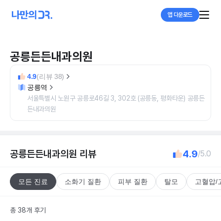
앱 다운로드
공릉든든내과의원
4.9
(리뷰 38)
공릉역
서울특별시 노원구 공릉로46길 3, 302호 (공릉동, 평화타운) 공릉든
든내과의원
공릉든든내과의원
리뷰
4.9
/5.0
모든 진료
소화기 질환
피부 질환
탈모
고혈압/
총 38개 후기