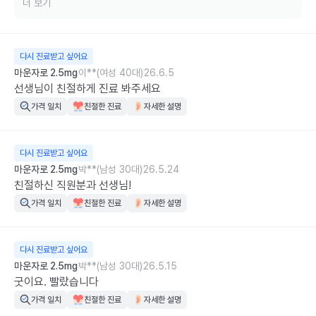
먼저 진료 과정에서 기대하셨던 부분과 차이가 있어 불편을 느끼신 점에 
더 보기
대해 유감스럽게 생각합니다. 다만 마운자로의 경우 안내사항에 명시되
어 있는 것처럼 기존 처방력이 없는 초회 처방 환자분은 원내 처방으로
만 진행하고 있습니다. 이는 보건복지부 권고사항에 따른 방침이며, 나
다시 진료받고 싶어요
만의닥터 병원정보 페이지를 통해 사전에 안내드리고 있습니다. 

마운자로 2.5mg
이**(여성 40대)
26.6.5
선생님이 친절하게 진료 봐주세요
또한 초회 처방 시에는 약학정보원 허가사항 및 관련 학회 권고사항을 
가격 일치
친절한 진료
자세한 설명
참고하여 가장 낮은 용량부터 처방하고 있습니다. 이는 약물 부작용을 
최소화하고 환자 안전을 확보하기 위한 표준적인 처방 원칙입니다. 용량 
조절은 경과를 확인하며 환자분과 충분히 상담 후 결정하고 있으며, 2회
다시 진료받고 싶어요
차 진료부터는 원외처방도 가능합니다. 

마운자로 2.5mg
박**(남성 30대)
26.5.24
친절하신 직원분과 선생님!
비용 및 처방 방식에 대해 만족을 드리지 못한 점은 아쉽게 생각합니다. 
가격 일치
친절한 진료
자세한 설명
보다 명확한 정보가 전달될 수 있도록 안내 사항 개선을 나만의닥터 측
에도 건의하겠습니다. 소중한 의견 남겨주셔서 감사합니다.
다시 진료받고 싶어요
마운자로 2.5mg
박**(남성 30대)
26.5.15
굿이요. 빨랐습니다
가격 일치
친절한 진료
자세한 설명