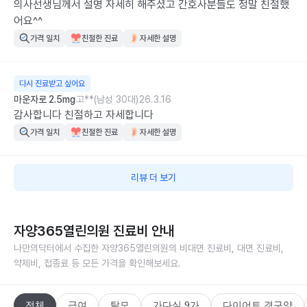
의사선생님께서 설명 자세히 해주셨고 간호사분들도 정말 친절했
어요^^
가격 일치
친절한 진료
자세한 설명
다시 진료받고 싶어요
마운자로 2.5mg
고**(남성 30대)
26.3.16
감사합니다 친절하고 자세합니다
가격 일치
친절한 진료
자세한 설명
리뷰 더 보기
자양365열린의원
진료비 안내
나만의닥터에서 수집한
자양365열린의원
의 비대면 진료비, 대면 진료비,
약제비, 접종료 등 모든 가격을 확인해보세요.
전체
급여
탈모
가다실 9가
다이어트 경구약