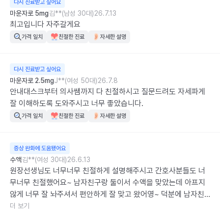
다시 진료받고 싶어요
마운자로 5mg
김**(남성 30대)
26.7.13
최고입니다 자주갈게요
가격 일치
친절한 진료
자세한 설명
다시 진료받고 싶어요
마운자로 2.5mg
J**(여성 50대)
26.7.8
안내대스크부터 의사쌤까지 다 친절하시고 질문드려도 자세파게 
잘 이해하도록 도와주시고 너무 좋았습니다.
가격 일치
친절한 진료
자세한 설명
증상 완화에 도움됐어요
수액
김**(여성 30대)
26.6.13
원장선생님도 너무너무 친절하게 설명해주시고 간호사분들도 너
무너무 친절했어요~ 남자친구랑 둘이서 수액을 맞았는데 아프지
않게 너무 잘 놔주셔서 편안하게 잘 맞고 왔어영~ 덕분에 남자친
구랑 둘이서 수액데이트 완벽하게 했어요!! 감사합니다!!
더 보기