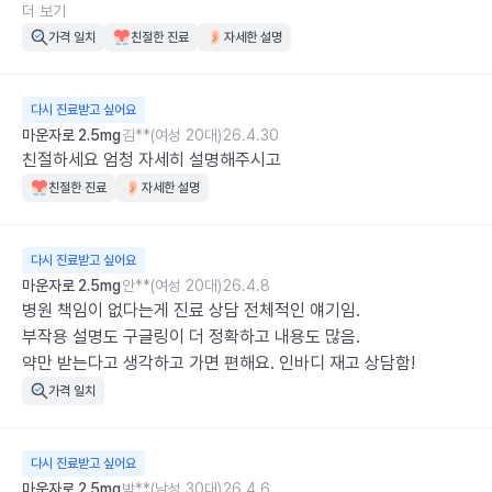
인바디 재고 결과 기반으로 상담합니당 

더 보기
가격 일치
친절한 진료
자세한 설명
원장님은 질문에 자세히 설명 해주시고 시간에 쫒기는 듯한 공장
형 전혀 아니에요!
다시 진료받고 싶어요
마운자로 2.5mg
김**(여성 20대)
26.4.30
친절하세요 엄청 자세히 설명해주시고
친절한 진료
자세한 설명
다시 진료받고 싶어요
마운자로 2.5mg
안**(여성 20대)
26.4.8
병원 책임이 없다는게 진료 상담 전체적인 얘기임. 

부작용 설명도 구글링이 더 정확하고 내용도 많음. 

약만 받는다고 생각하고 가면 편해요. 인바디 재고 상담함!
가격 일치
다시 진료받고 싶어요
마운자로 2.5mg
박**(남성 30대)
26.4.6