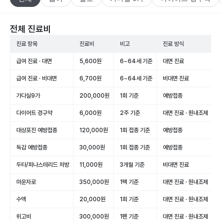
전체 진료비
진료 항목
진료비
비고
진료 방식
급여 진료 · 대면
5,600원
6~64세 기준
대면 진료
급여 진료 · 비대면
6,700원
6~64세 기준
비대면 진료
가다실9가
200,000원
1회 기준
예방접종
다이어트 경구약
6,000원
2주 기준
대면 진료 · 원내조제
대상포진 예방접종
120,000원
1회 접종 기준
예방접종
독감 예방접종
30,000원
1회 접종 기준
예방접종
두타/피나스테리드 처방
11,000원
3개월 기준
비대면 진료
마운자로
350,000원
1팩 기준
대면 진료 · 원내조제
수액
20,000원
1회 기준
대면 진료 · 원내조제
위고비
300,000원
1펜 기준
대면 진료 · 원내조제