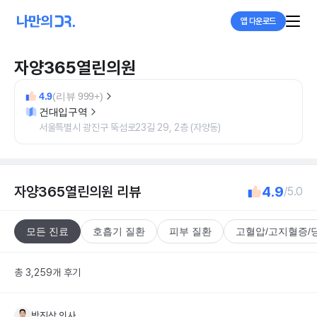
앱 다운로드
자양365열린의원
4.9
(리뷰 999+)
건대입구역
서울특별시 광진구 뚝섬로23길 29, 2층 (자양동)
자양365열린의원
리뷰
4.9
/5.0
모든 진료
호흡기 질환
피부 질환
고혈압/고지혈증/
총 3,259개 후기
박진상
의사