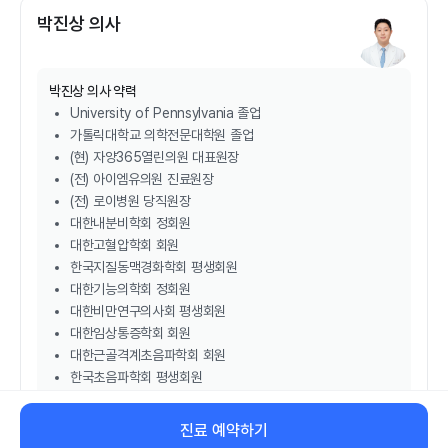
박진상 의사
박진상
의사 약력
University of Pennsylvania 졸업
가톨릭대학교 의학전문대학원 졸업
(현) 자양365열린의원 대표원장
(전) 아이엠유의원 진료원장
(전) 로이병원 당직원장
대한내분비학회 정회원
대한고혈압학회 회원
한국지질동맥경화학회 평생회원
대한기능의학회 정회원
대한비만연구의사회 평생회원
대한임상통증학회 회원
대한근골격계초음파학회 회원
한국초음파학회 평생회원
대한디지털임상의학회 정회원
진료 예약하기
비대면 진료 예약하기