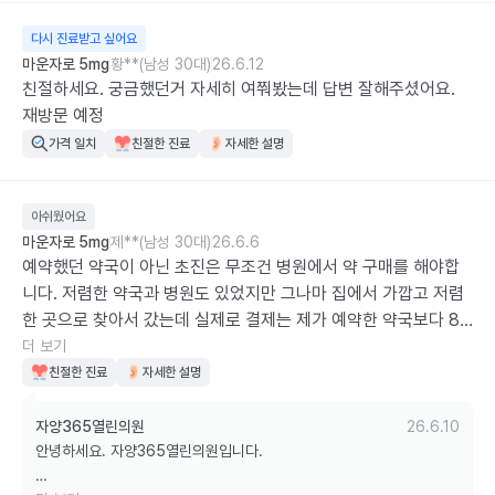
다시 진료받고 싶어요
마운자로 5mg
황**(남성 30대)
26.6.12
친절하세요. 궁금했던거 자세히 여쭤봤는데 답변 잘해주셨어요. 
재방문 예정
가격 일치
친절한 진료
자세한 설명
아쉬웠어요
마운자로 5mg
제**(남성 30대)
26.6.6
예약했던 약국이 아닌 초진은 무조건 병원에서 약 구매를 해야합
니다. 저렴한 약국과 병원도 있었지만 그나마 집에서 가깝고 저렴
한 곳으로 찾아서 갔는데 실제로 결제는 제가 예약한 약국보다 8
만원을 더 내야했습니다. 그리고 용량에 대해서도 법으로 2.5mg
더 보기
부터 처방하는 것으로 정해져있다고 하시면서 제가 원했던 용량을 
친절한 진료
자세한 설명
받지 못했습니다. 다음엔 절대 이곳으로 가지 않을거고, 나만의 닥
터 담당자도 이거는 개선해야한다고 생각합니다.
자양365열린의원
26.6.10
안녕하세요. 자양365열린의원입니다. 
