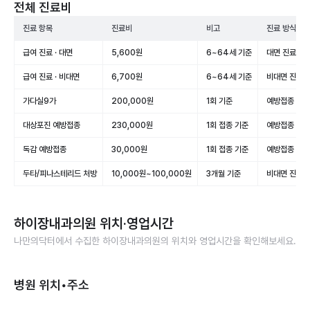
전체 진료비
진료 항목
진료비
비고
진료 방식
급여 진료 · 대면
5,600원
6~64세 기준
대면 진료
급여 진료 · 비대면
6,700원
6~64세 기준
비대면 진료
가다실9가
200,000원
1회 기준
예방접종
대상포진 예방접종
230,000원
1회 접종 기준
예방접종
독감 예방접종
30,000원
1회 접종 기준
예방접종
두타/피나스테리드 처방
10,000원~100,000원
3개월 기준
비대면 진료
하이장내과의원
위치·영업시간
나만의닥터에서 수집한
하이장내과의원
의 위치와 영업시간을 확인해보세요.
병원 위치•주소