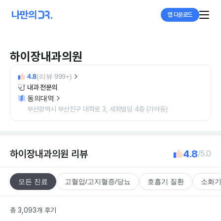
앱 다운로드
하이장내과의원
4.8
(리뷰 999+)
내과 전문의
동의대역
부산광역시 부산진구 대학로 3, 세화빌딩 4층 (가야동)
하이장내과의원
리뷰
4.8
/5.0
모든 진료
고혈압/고지혈증/당뇨
호흡기 질환
소화기
총 3,093개 후기