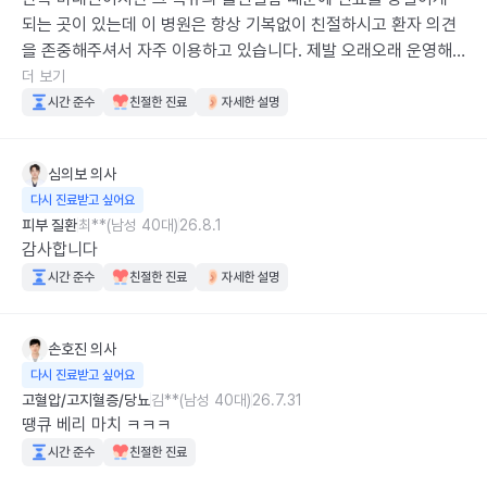
되는 곳이 있는데 이 병원은 항상 기복없이 친절하시고 환자 의견
을 존중해주셔서 자주 이용하고 있습니다. 제발 오래오래 운영해
주세요!
더 보기
시간 준수
친절한 진료
자세한 설명
심의보
의사
다시 진료받고 싶어요
피부 질환
최**(남성 40대)
26.8.1
감사합니다
시간 준수
친절한 진료
자세한 설명
손호진
의사
다시 진료받고 싶어요
고혈압/고지혈증/당뇨
김**(남성 40대)
26.7.31
땡큐 베리 마치 ㅋㅋㅋ
시간 준수
친절한 진료