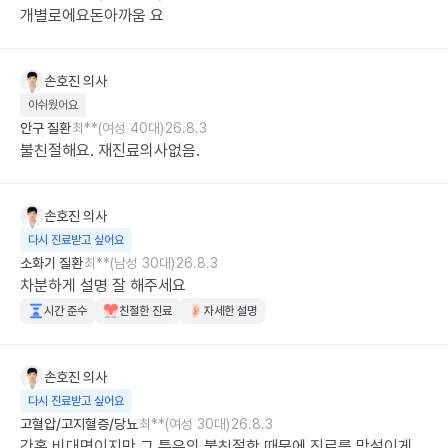
개별로에요돈아까움 요
손호진
의사
아쉬웠어요
안구 질환
최**(여성 40대)
26.8.3
불친절해요. 재진료의사없음.
손호진
의사
다시 진료받고 싶어요
소화기 질환
최**(남성 30대)
26.8.3
차분하게 설명 잘 해주세요
시간 준수
친절한 진료
자세한 설명
손호진
의사
다시 진료받고 싶어요
고혈압/고지혈증/당뇨
최**(여성 30대)
26.8.3
간혹 비대면이지만 그 특유의 불친절함 때문에 진료를 망설이게 