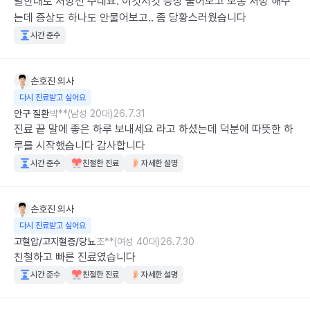
말한대로 처방전 주네요. 이것저것 증상 물어보고 보통 처방 해주
는데 증상도 하나도 안물어보고.. 좀 당황스러웠습니다
시간 준수
손호진
의사
다시 진료받고 싶어요
안구 질환
박**(남성 20대)
26.7.31
진료 끝 말에 좋은 하루 보내세요 라고 하셨는데 덕분에 따뜻한 하
루를 시작했습니다 감사합니다
시간 준수
친절한 진료
자세한 설명
손호진
의사
다시 진료받고 싶어요
고혈압/고지혈증/당뇨
조**(여성 40대)
26.7.30
친철하고 빠른 진료였습니다
시간 준수
친절한 진료
자세한 설명