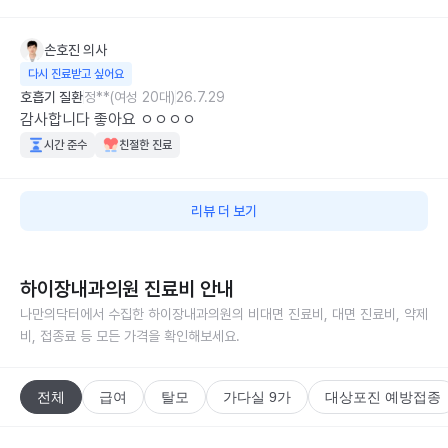
손호진
의사
다시 진료받고 싶어요
호흡기 질환
정**(여성 20대)
26.7.29
감사합니다 좋아요 ㅇㅇㅇㅇ
시간 준수
친절한 진료
리뷰 더 보기
하이장내과의원
진료비 안내
나만의닥터에서 수집한
하이장내과의원
의 비대면 진료비, 대면 진료비, 약제
비, 접종료 등 모든 가격을 확인해보세요.
전체
급여
탈모
가다실 9가
대상포진 예방접종