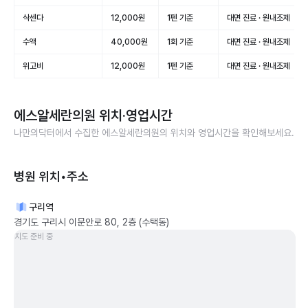
삭센다
12,000원
1펜 기준
대면 진료 · 원내조제
수액
40,000원
1회 기준
대면 진료 · 원내조제
위고비
12,000원
1펜 기준
대면 진료 · 원내조제
에스알세란의원
위치·영업시간
나만의닥터에서 수집한
에스알세란의원
의 위치와 영업시간을 확인해보세요.
병원 위치•주소
구리역
경기도 구리시 이문안로 80, 2층 (수택동)
지도 준비 중