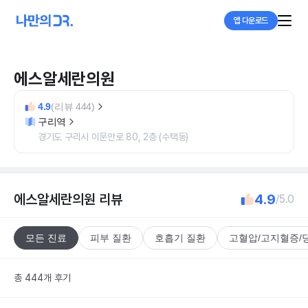
앱 다운로드
에스알세란의원
4.9
(리뷰 444)
구리역
경기도 구리시 이문안로 80, 2층 (수택동)
에스알세란의원
리뷰
4.9
/5.0
모든 진료
피부 질환
호흡기 질환
고혈압/고지혈증/
총 444개 후기