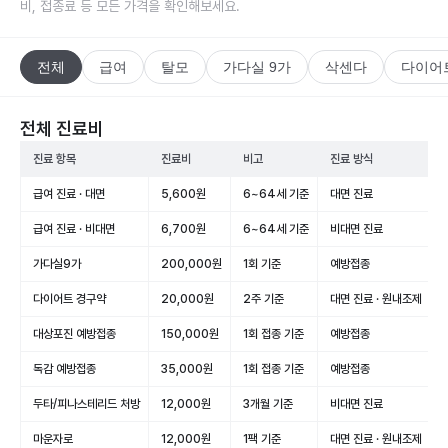
비, 접종료 등 모든 가격을 확인해보세요.
전체
급여
탈모
가다실 9가
삭센다
다이어
전체 진료비
진료 항목
진료비
비고
진료 방식
급여 진료 · 대면
5,600원
6~64세 기준
대면 진료
급여 진료 · 비대면
6,700원
6~64세 기준
비대면 진료
가다실9가
200,000원
1회 기준
예방접종
다이어트 경구약
20,000원
2주 기준
대면 진료 · 원내조제
대상포진 예방접종
150,000원
1회 접종 기준
예방접종
독감 예방접종
35,000원
1회 접종 기준
예방접종
두타/피나스테리드 처방
12,000원
3개월 기준
비대면 진료
마운자로
12,000원
1팩 기준
대면 진료 · 원내조제