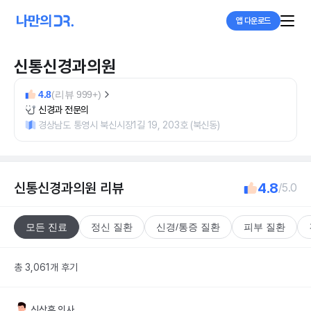
앱 다운로드
신통신경과의원
4.8
(리뷰 999+)
신경과 전문의
경상남도 통영시 북신시장1길 19, 203호 (북신동)
신통신경과의원
리뷰
4.8
/5.0
모든 진료
정신 질환
신경/통증 질환
피부 질환
총 3,061개 후기
신상훈
의사