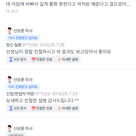
데 아침에 바빠서 길게 통화 못한다고 약처방 해준다고 끊으셨어
요 비대면 진료가 원래 그런건지 모르겠네요🥲

더 보기
9시 예약 > 9시20분으로 변경 요청옴 > 9:30 전화옴

신상훈
의사
30분 동안 기다렸는데 허무했어요
다시 진료받고 싶어요
정신 질환
윤**(여성 30대)
26.7.28
선생님이 정말 친절하시고 약 효과도 보고있어서 좋아요
시간 준수
친절한 진료
자세한 설명
신상훈
의사
다시 진료받고 싶어요
긴장/면접약 처방
이**(남성 40대)
26.7.24
상세하고 친절한 설명 감사드립니다.^^
시간 준수
친절한 진료
자세한 설명
신상훈
의사
아쉬웠어요