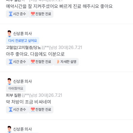
예약시간을 잘 지켜주셨어요 빠르게 진료 해주시요 좋아요
시간 준수
친절한 진료
신상훈
의사
다시 진료받고 싶어요
고혈압/고지혈증/당뇨
김**(남성 30대)
26.7.21
아주 좋아요. 다음에도 이분으로
시간 준수
친절한 진료
자세한 설명
신상훈
의사
아쉬웠어요
피부 질환
김**(남성 30대)
26.7.21
약 처방이 조금 비싸네여
시간 준수
친절한 진료
신상훈
의사