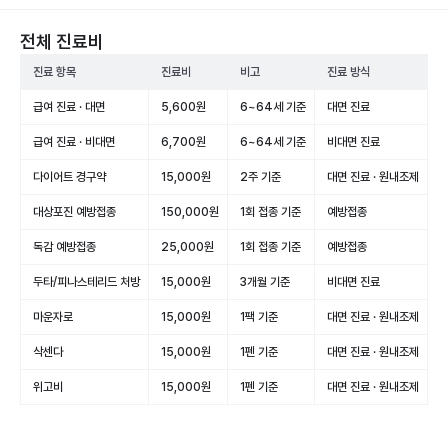
전체 진료비
진료 항목
진료비
비고
진료 방식
급여 진료 · 대면
5,600원
6~64세 기준
대면 진료
적
급여 진료 · 비대면
6,700원
6~64세 기준
비대면 진료
적
다이어트 경구약
15,000원
2주 기준
대면 진료 · 원내조제
대상포진 예방접종
150,000원
1회 접종 기준
예방접종
독감 예방접종
25,000원
1회 접종 기준
예방접종
두타/피나스테리드 처방
15,000원
3개월 기준
비대면 진료
마운자로
15,000원
1팩 기준
대면 진료 · 원내조제
삭센다
15,000원
1펜 기준
대면 진료 · 원내조제
위고비
15,000원
1펜 기준
대면 진료 · 원내조제