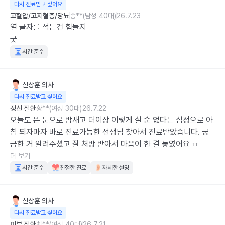
다시 진료받고 싶어요
고혈압/고지혈증/당뇨
송**(남성 40대)
26.7.23
열 글자를 적는건 힘들지

굿
시간 준수
신상훈
의사
다시 진료받고 싶어요
정신 질환
황**(여성 30대)
26.7.22
오늘도 뜬 눈으로 밤새고 더이상 이렇게 살 순 없다는 심정으로 아
침 되자마자 바로 진료가능한 선생님 찾아서 진료받았습니다. 궁
금한 거 알려주셨고 잘 처방 받아서 마음이 한 결 놓였어요 ㅠ
더 보기
시간 준수
친절한 진료
자세한 설명
신상훈
의사
다시 진료받고 싶어요
피부 질환
최**(여성 40대)
26.7.21