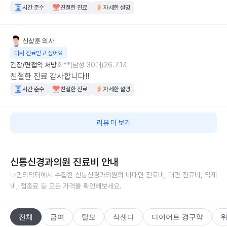
시간 준수
친절한 진료
자세한 설명
신상훈
의사
다시 진료받고 싶어요
긴장/면접약 처방
최**(남성 30대)
26.7.14
친절한 진료 감사합니다!!
시간 준수
친절한 진료
자세한 설명
리뷰 더 보기
신통신경과의원
진료비 안내
나만의닥터에서 수집한
신통신경과의원
의 비대면 진료비, 대면 진료비, 약제
비, 접종료 등 모든 가격을 확인해보세요.
전체
급여
탈모
삭센다
다이어트 경구약