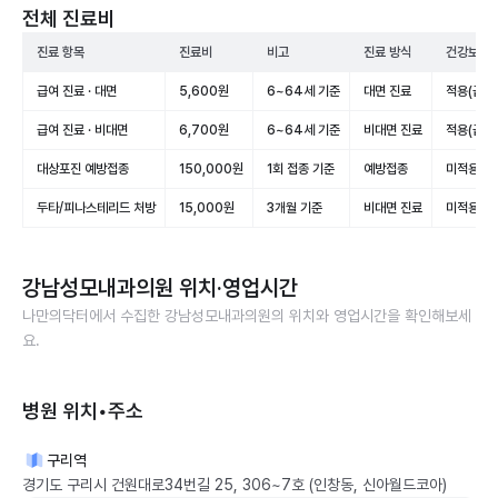
전체 진료비
진료 항목
진료비
비고
진료 방식
건강보험 
급여 진료 · 대면
5,600원
6~64세 기준
대면 진료
적용(급여
급여 진료 · 비대면
6,700원
6~64세 기준
비대면 진료
적용(급여
대상포진 예방접종
150,000원
1회 접종 기준
예방접종
미적용(비
두타/피나스테리드 처방
15,000원
3개월 기준
비대면 진료
미적용(비
강남성모내과의원
위치·영업시간
나만의닥터에서 수집한
강남성모내과의원
의 위치와 영업시간을 확인해보세
요.
병원 위치•주소
구리역
경기도 구리시 건원대로34번길 25, 306~7호 (인창동, 신아월드코아)