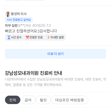
황성하
의사
다시 진료받고 싶어요
피부 질환
장**(여성 40대)
26.7.3
빠르고 친절하셨어요:)감사합니다
시간 준수
친절한 진료
자세한 설명
리뷰 더 보기
강남성모내과의원
진료비 안내
나만의닥터에서 수집한
강남성모내과의원
의 비대면 진료비, 대면 진료비, 약
제비, 접종료 등 모든 가격을 확인해보세요.
전체
급여
탈모
대상포진 예방접종