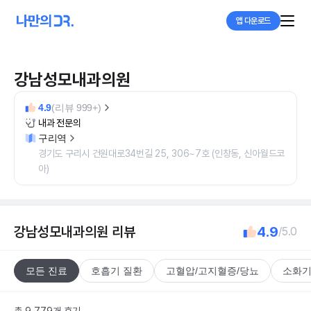
앱 다운로드
강남성모내과의원
4.9
(리뷰 999+)
내과 전문의
구리역
경기도 구리시 건원대로34번길 25, 306~7호 (인창동, 신아월드코
아)
강남성모내과의원
리뷰
4.9
/5.0
모든 진료
호흡기 질환
고혈압/고지혈증/당뇨
소화기