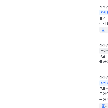
신건우
다시 
탈모
이
감사
시
신건우
아쉬
탈모
이
급하
신건우
다시 
탈모
문
좋아요
좋아
시