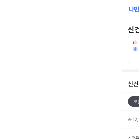
신
신건
모
총 12
신건우