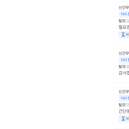
신건우
다시 
탈모
김
필요한
시
신건우
다시 
탈모
정
감사
신건우
다시 
탈모
전
간단
시