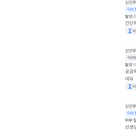
신건우
다시 
탈모
윤
간단
시
신건우
아쉬
탈모
박
궁금해
네요
시
신건우
다시 
피부 
선생