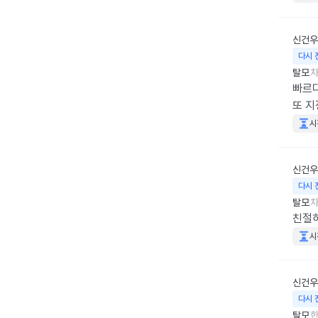
신건우
다시 
탈모
차
빠르다
또 
시
신건우
다시 
탈모
차
친절하
시
신건우
다시 
탈모
한