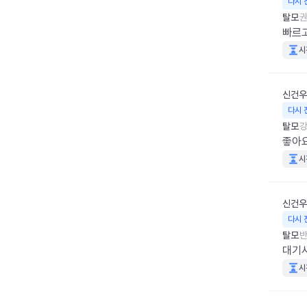
다시 
탈모
권
빠르
시
신건우
다시 
탈모
강
좋아요!!!
시
신건우
다시 
탈모
반
대기시
시