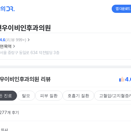
앱 다운로드
건우이비인후과의원
4.6
(리뷰 999+)
면목역
서울 중랑구 동일로 634 덕천빌딩 3층
우이비인후과의원
리뷰
4.
든 진료
탈모
피부 질환
호흡기 질환
고혈압/고지혈증
,277개 후기
의사