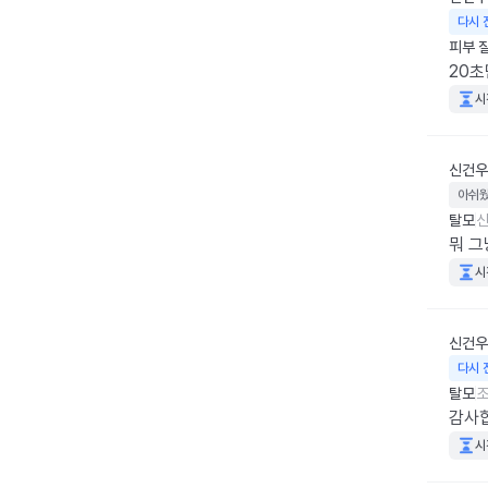
다시 
피부 
20초
시
신건우
아쉬
탈모
신
뭐 
시
신건우
다시 
탈모
조
감사
시