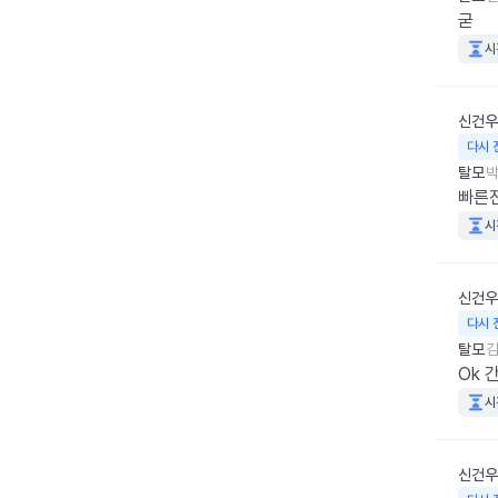
굳
시
신건우
다시 
탈모
박
빠른진
시
신건우
다시 
탈모
김
Ok 
시
신건우