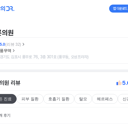
앱 다운로드
른의원
5.0
(리뷰 32)
풍무역
경기도 김포시 풍무로 76, 3층 301호 (풍무동, 오성프라자)
의원
리뷰
5.
든 진료
피부 질환
호흡기 질환
탈모
헤르페스
신
개 후기