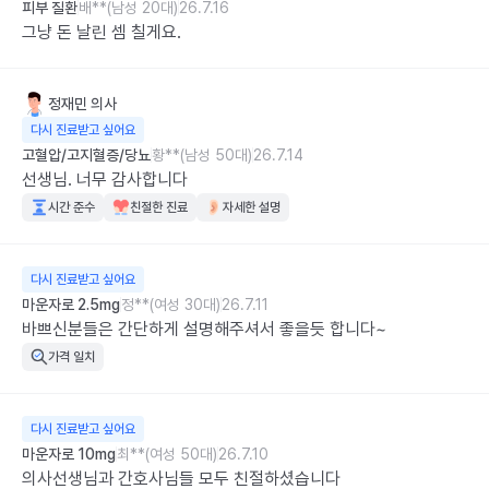
피부 질환
배**(남성 20대)
26.7.16
그냥 돈 날린 셈 칠게요.
정재민
의사
다시 진료받고 싶어요
고혈압/고지혈증/당뇨
황**(남성 50대)
26.7.14
선생님. 너무 감사합니다
시간 준수
친절한 진료
자세한 설명
다시 진료받고 싶어요
마운자로 2.5mg
정**(여성 30대)
26.7.11
바쁘신분들은 간단하게 설명해주셔서 좋을듯 합니다~
가격 일치
다시 진료받고 싶어요
마운자로 10mg
최**(여성 50대)
26.7.10
의사선생님과 간호사님들 모두 친절하셨습니다