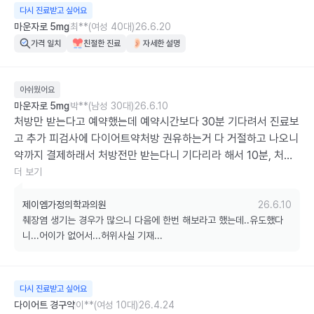
다시 진료받고 싶어요
마운자로 5mg
최**(여성 40대)
26.6.20
가격 일치
친절한 진료
자세한 설명
아쉬웠어요
마운자로 5mg
박**(남성 30대)
26.6.10
처방만 받는다고 예약했는데 예약시간보다 30분 기다려서 진료보
고 추가 피검사에 다이어트약처방 권유하는거 다 거절하고 나오니 
약까지 결제하래서 처방전만 받는다니 기다리라 해서 10분, 처방
전받더니 35000원 달래서 어플결제했다하니 또 확인해본다고 기
더 보기
다리라고,, 15분 걸리고,, 어플결제 겨우 하고 두팩에 35000원에 
했습니다. 어플에는 두팩에 15000원인데,, 35000원이면 여기안
제이엠가정의학과의원
26.6.10
췌장염 생기는 경우가 많으니 다음에 한번 해보라고 했는데..유도했다
갔을건데,, 한시간 기다려서 이래저래 기분만 나쁘네요
니...어이가 없어서...허위사실 기재...
다시 진료받고 싶어요
다이어트 경구약
이**(여성 10대)
26.4.24