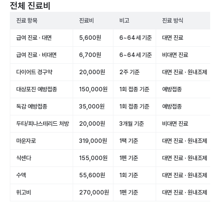
전체 진료비
진료 항목
진료비
비고
진료 방식
급여 진료 · 대면
5,600원
6~64세 기준
대면 진료
급여 진료 · 비대면
6,700원
6~64세 기준
비대면 진료
다이어트 경구약
20,000원
2주 기준
대면 진료 · 원내조제
대상포진 예방접종
150,000원
1회 접종 기준
예방접종
독감 예방접종
35,000원
1회 접종 기준
예방접종
두타/피나스테리드 처방
20,000원
3개월 기준
비대면 진료
마운자로
319,000원
1팩 기준
대면 진료 · 원내조제
삭센다
155,000원
1펜 기준
대면 진료 · 원내조제
수액
55,600원
1회 기준
대면 진료 · 원내조제
위고비
270,000원
1펜 기준
대면 진료 · 원내조제