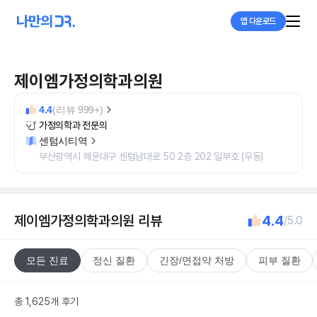
앱 다운로드
제이엠가정의학과의원
4.4
(리뷰 999+)
가정의학과 전문의
센텀시티역
부산광역시 해운대구 센텀남대로 50 2층 202 일부호 (우동)
제이엠가정의학과의원
리뷰
4.4
/5.0
모든 진료
정신 질환
긴장/면접약 처방
피부 질환
총 1,625개 후기