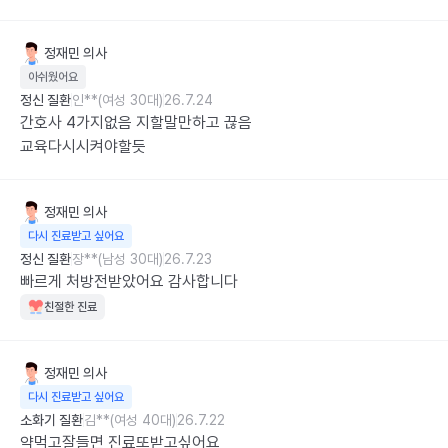
정재민
의사
아쉬웠어요
정신 질환
인**(여성 30대)
26.7.24
간호사 4가지없음 지할말만하고 끊음

교육다시시켜야할듯
정재민
의사
다시 진료받고 싶어요
정신 질환
장**(남성 30대)
26.7.23
빠르게 처방전받았어요 감사합니다
친절한 진료
정재민
의사
다시 진료받고 싶어요
소화기 질환
김**(여성 40대)
26.7.22
약먹고잘들면 진료또받고싶어요