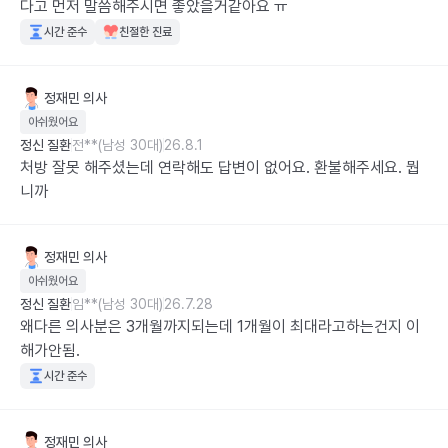
다고 먼저 말씀해주시면 좋았을거같아요 ㅠ
시간 준수
친절한 진료
정재민
의사
아쉬웠어요
정신 질환
전**(남성 30대)
26.8.1
처방 잘못 해주셨는데 연락해도 답변이 없어요. 환불해주세요. 뭡
니까
정재민
의사
아쉬웠어요
정신 질환
임**(남성 30대)
26.7.28
왜다른 의사분은 3개월까지되는데 1개월이 최대라고하는건지 이
해가안됨.
시간 준수
정재민
의사