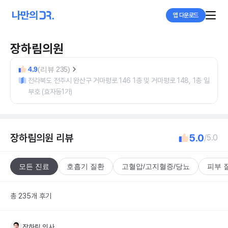
앱 다운로드
장하림의원
4.9
(리뷰 235)
전라북도 전주시 완산구 거마평로 146 1층 및 거마평로 148, 1층 일
부호 (효자동1가)
장하림의원
리뷰
5.0
/5.0
모든 진료
호흡기 질환
고혈압/고지혈증/당뇨
피부 
총 235개 후기
장하림
의사