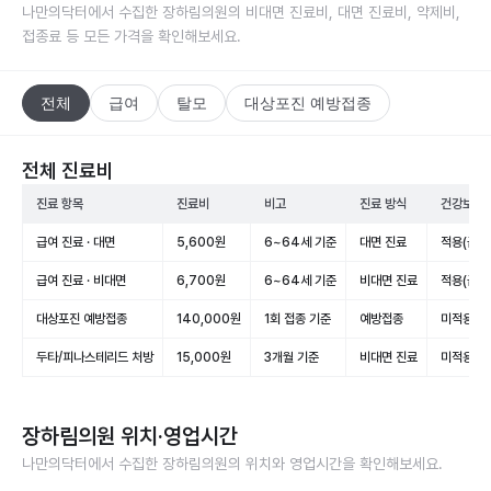
나만의닥터에서 수집한
장하림의원
의 비대면 진료비, 대면 진료비, 약제비,
접종료 등 모든 가격을 확인해보세요.
전체
급여
탈모
대상포진 예방접종
전체 진료비
진료 항목
진료비
비고
진료 방식
건강보험 
급여 진료 · 대면
5,600원
6~64세 기준
대면 진료
적용(급여
급여 진료 · 비대면
6,700원
6~64세 기준
비대면 진료
적용(급여
대상포진 예방접종
140,000원
1회 접종 기준
예방접종
미적용(비
두타/피나스테리드 처방
15,000원
3개월 기준
비대면 진료
미적용(비
장하림의원
위치·영업시간
나만의닥터에서 수집한
장하림의원
의 위치와 영업시간을 확인해보세요.