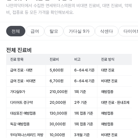
나만의닥터에서 수집한
연세위더스의원
의 비대면 진료비, 대면 진료비, 약제
비, 접종료 등 모든 가격을 확인해보세요.
전체
급여
탈모
가다실 9가
삭센다
다이어
전체 진료비
진료 항목
진료비
비고
진료 방식
급여 진료 · 대면
5,600원
6~64세 기준
대면 진료
급여 진료 · 비대면
6,700원
6~64세 기준
비대면 진료
가다실9가
210,000원
1회 기준
예방접종
다이어트 경구약
20,000원
2주 기준
대면 진료 · 원내조제
대상포진 예방접종
130,000원
1회 접종 기준
예방접종
독감 예방접종
30,000원
1회 접종 기준
예방접종
두타/피나스테리드 처방
10,000원
3개월 기준
비대면 진료