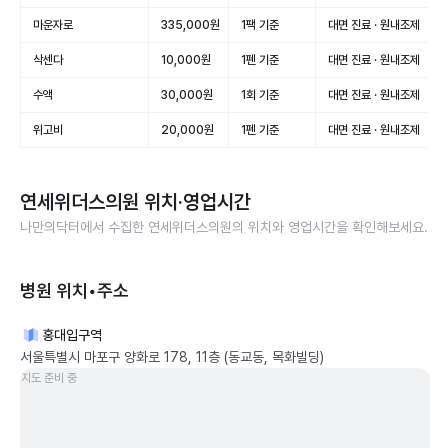
마운자로
335,000원
1팩 기준
대면 진료 · 원내조제
삭센다
10,000원
1펜 기준
대면 진료 · 원내조제
수액
30,000원
1회 기준
대면 진료 · 원내조제
위고비
20,000원
1펜 기준
대면 진료 · 원내조제
연세위더스의원
위치·영업시간
나만의닥터에서 수집한
연세위더스의원
의 위치와 영업시간을 확인해보세요.
병원 위치•주소
홍대입구역
서울특별시 마포구 양화로 178, 11층 (동교동, 목화빌딩)
지도 준비 중