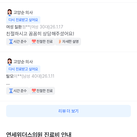
고양순
의사
다시 진료받고 싶어요
여성 질환
정**(여성 30대)
26.1.17
친절하시고 꼼꼼히 상담해주셨어요!
시간 준수
친절한 진료
자세한 설명
고양순
의사
다시 진료받고 싶어요
탈모
이**(남성 40대)
26.1.11
...
시간 준수
친절한 진료
리뷰 더 보기
연세위더스의원
진료비 안내