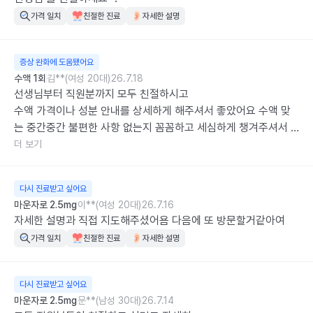
가격 일치
친절한 진료
자세한 설명
증상 완화에 도움됐어요
수액 1회
김**(여성 20대)
26.7.18
선생님부터 직원분까지 모두 친절하시고

수액 가격이나 성분 안내를 상세하게 해주셔서 좋았어요 수액 맞
는 중간중간 불편한 사항 없는지 꼼꼼하고 세심하게 챙겨주셔서 
덕분에 잘 맞고 갑니다

더 보기
주말에도 운영하셔서 선택할 수 있는 시간대와 요일이 다양해서 
좋고 몸 상태에 따라 수액 추천을 해주셔서 좋습니다 다음에도 좀 
다시 진료받고 싶어요
쳐지거나 힘들면 맞을 생각인데 그때도 연세 위더스 의원 재방문
마운자로 2.5mg
이**(여성 20대)
26.7.16
의사 있을 정도로 만족스러웠습니다:)
자세한 설명과 직접 지도해주셨어욤 다음에 또 방문할거같아여
가격 일치
친절한 진료
자세한 설명
다시 진료받고 싶어요
마운자로 2.5mg
문**(남성 30대)
26.7.14