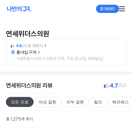
앱 다운로드
연세위더스의원
4.6
(리뷰 999+)
홍대입구역
서울특별시 마포구 양화로 178, 11층 (동교동, 목화빌딩)
연세위더스의원
리뷰
4.7
/5.0
모든 진료
여성 질환
피부 질환
탈모
헤르페스
총 1,275개 후기