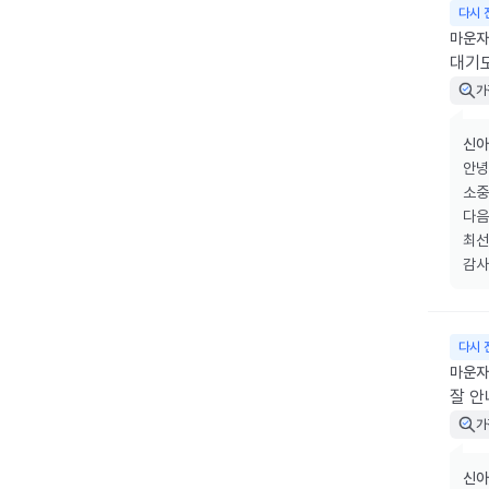
다시 
마운자로
대기도
가
신아
안녕
소중
다음
최선
감사
다시 
마운자로
잘 
가
신아