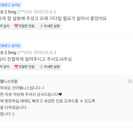
진료받고 싶어요
 2.5mg
김**(여성 30대)
26.8.5
게 잘 설명해 주셨고 오래 기다릴 필요가 없어서 좋았어요
격 일치
친절한 진료
자세한 설명
진료받고 싶어요
 2.5mg
강**(여성 30대)
26.8.4
님이 친절하게 알려주시고 주사도놔주심
격 일치
친절한 진료
자세한 설명
웰니스의원
26
하세요 신아웰니스입니다~!

한 리뷰 작성해 주셔서 감사드립니다❤️

에 방문하실 때에도 빠르고 세심한 진료 도와드릴 수 있도록

을 다하겠습니다.

합니다 :)