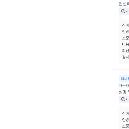
친절하
가
신아
안녕
소중
다음
최선
감사
다시 
마운자로
설명 
가
신아
안녕
소중