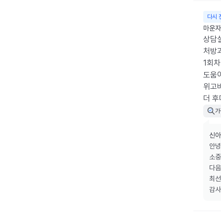
다시 
마운자로
상담실
처방과
1회
도움
위고비
더 
가
신아
안녕
소중
다음
최선
감사