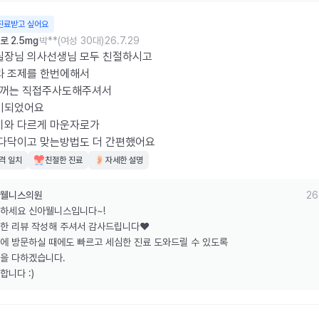
진료받고 싶어요
 2.5mg
박**(여성 30대)
26.7.29
장님 의사선생님 모두 친절하시고

 조제를 한번에해서

차꺼는 직접주사도해주셔서

이되었어요

와 다르게 마운자로가

후다닥이고 맞는방법도 더 간편했어요
격 일치
친절한 진료
자세한 설명
웰니스의원
26
하세요 신아웰니스입니다~!

한 리뷰 작성해 주셔서 감사드립니다❤️

에 방문하실 때에도 빠르고 세심한 진료 도와드릴 수 있도록

을 다하겠습니다.

합니다 :)