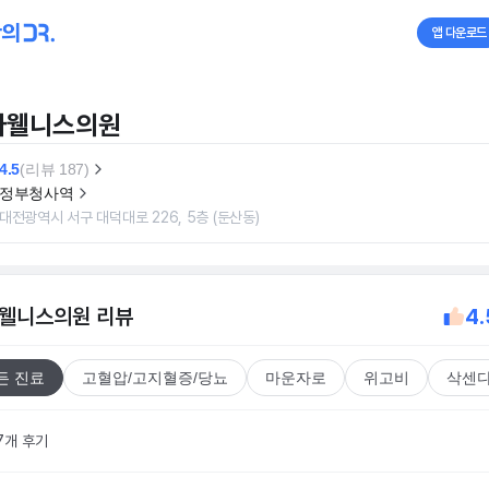
앱 다운로드
아웰니스의원
4.5
(리뷰 187)
정부청사역
대전광역시 서구 대덕대로 226, 5층 (둔산동)
웰니스의원
리뷰
4.
든 진료
고혈압/고지혈증/당뇨
마운자로
위고비
삭센
7개 후기