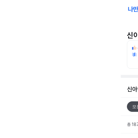
신
신아
모
총 18