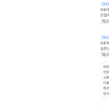
다시 
마운자로
친절하
가
다시 
마운자로
실장
가
신아
안녕
소중
다음
최선
감사