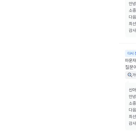
안녕
소중
다음
최선
감사
다시 
마운자로
질문
가
신아
안녕
소중
다음
최선
감사