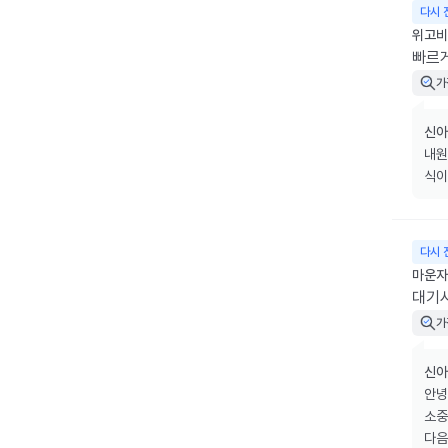
다시 
위고비 
빠르게
가
신아
내원
식이
다시 
마운자로
대기
가
신아
안녕
소중
다음