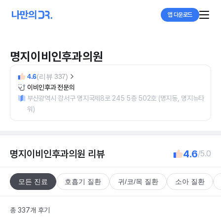
앱 다운로드
명지이비인후과의원
4.6
(리뷰 337)
이비인후과 전문의
부산광역시 강서구 명지국제8로 245 5층 502호 (명지동, 명지뉴타
워)
명지이비인후과의원
리뷰
4.6
/5.0
모든 진료
호흡기 질환
귀/코/목 질환
소아 질환
총 337개 후기