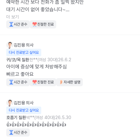
예약한 시간 보다 전화가 좀 일찍 왔지만 

대기 시간이 없어 좋았습니다~

실손24 등록된 병원이 아니라서, 실손보험 영수증 내역서 청구하
더 보기
시면, 메일이나 팩스로 받아보셔야 하는것 진료보시는 분들 참고
시간 준수
친절한 진료
하시면 좋을 거 같아요~
김진용
의사
다시 진료받고 싶어요
귀/코/목 질환
한**(여성 30대)
26.6.2
아이에 증상에 맞게 처방해주심 

빠르고 좋아요
시간 준수
친절한 진료
자세한 설명
김진용
의사
다시 진료받고 싶어요
호흡기 질환
박**(여성 40대)
26.5.30
👍👍👍👍👍👍👍👍👍👍👍👍
시간 준수