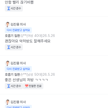
안함 빨리 끊기바쁨
시간 준수
김진용
의사
다시 진료받고 싶어요
호흡기 질환
김**(여성 40대)
26.5.26
괜찮아요 약처방도 잘해주세요
시간 준수
김진용
의사
다시 진료받고 싶어요
호흡기 질환
손**(남성 50대)
26.5.26
좋은 선생님의 처방 ㄱㄱㄱㄱ
시간 준수
친절한 진료
김진용
의사
다시 진료받고 싶어요