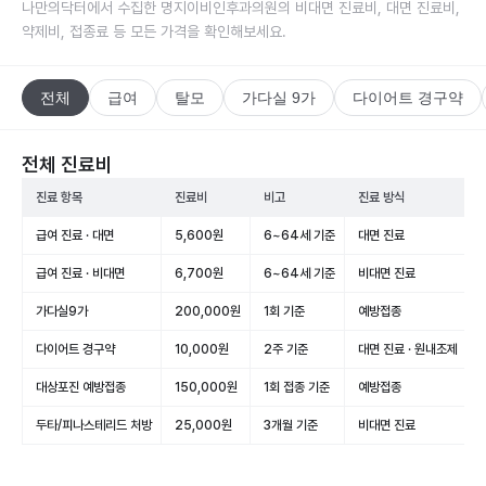
나만의닥터에서 수집한
명지이비인후과의원
의 비대면 진료비, 대면 진료비,
약제비, 접종료 등 모든 가격을 확인해보세요.
전체
급여
탈모
가다실 9가
다이어트 경구약
전체 진료비
진료 항목
진료비
비고
진료 방식
급여 진료 · 대면
5,600원
6~64세 기준
대면 진료
급여 진료 · 비대면
6,700원
6~64세 기준
비대면 진료
가다실9가
200,000원
1회 기준
예방접종
다이어트 경구약
10,000원
2주 기준
대면 진료 · 원내조제
대상포진 예방접종
150,000원
1회 접종 기준
예방접종
두타/피나스테리드 처방
25,000원
3개월 기준
비대면 진료