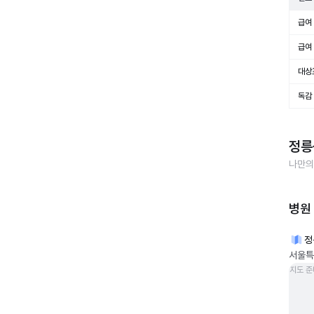
급여 
급여 
대상
독감
정릉
나만의
병원
정
서울특
지도 준