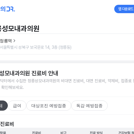
앱 다운로드
릉성모내과의원
정릉역
서울특별시 성북구 보국문로 14, 3층 (정릉동)
성모내과의원
진료비 안내
닥터에서 수집한
정릉성모내과의원
의 비대면 진료비, 대면 진료비, 약제비, 접종료 
 확인해보세요.
체
급여
대상포진 예방접종
독감 예방접종
 진료비
 항목
진료비
비고
진료 방식
건강보험 