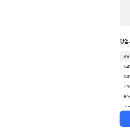
영업
요일
월요
화요
수요
목요
금요
토요
일요