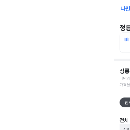
정
정릉
나만의
가격을
전
전체
진료