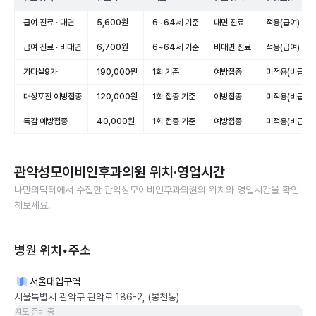
급여 진료 · 대면
5,600원
6~64세 기준
대면 진료
적용(급여)
급여 진료 · 비대면
6,700원
6~64세 기준
비대면 진료
적용(급여)
가다실9가
190,000원
1회 기준
예방접종
미적용(비급여)
대상포진 예방접종
120,000원
1회 접종 기준
예방접종
미적용(비급여)
독감 예방접종
40,000원
1회 접종 기준
예방접종
미적용(비급여)
관악성모이비인후과의원
위치·영업시간
나만의닥터에서 수집한
관악성모이비인후과의원
의 위치와 영업시간을 확인
해보세요.
병원 위치•주소
서울대입구역
서울특별시 관악구 관악로 186-2, (봉천동)
지도 준비 중