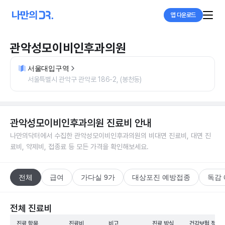
앱 다운로드
관악성모이비인후과의원
서울대입구역
서울특별시 관악구 관악로 186-2, (봉천동)
관악성모이비인후과의원
진료비 안내
나만의닥터에서 수집한
관악성모이비인후과의원
의 비대면 진료비, 대면 진
료비, 약제비, 접종료 등 모든 가격을 확인해보세요.
전체
급여
가다실 9가
대상포진 예방접종
독감
전체 진료비
진료 항목
진료비
비고
진료 방식
건강보험 적용