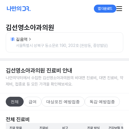
앱 다운로드
김선영소아과의원
길음역
서울특별시 성북구 동소문로 190, 202호 (돈암동, 중앙빌딩)
김선영소아과의원
진료비 안내
나만의닥터에서 수집한
김선영소아과의원
의 비대면 진료비, 대면 진료비, 약
제비, 접종료 등 모든 가격을 확인해보세요.
전체
급여
대상포진 예방접종
독감 예방접종
전체 진료비
진료 항목
진료비
비고
진료 방식
건강보험 적용