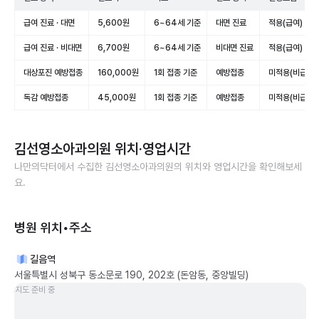
급여 진료 · 대면
5,600원
6~64세 기준
대면 진료
적용(급여)
급여 진료 · 비대면
6,700원
6~64세 기준
비대면 진료
적용(급여)
대상포진 예방접종
160,000원
1회 접종 기준
예방접종
미적용(비급여)
독감 예방접종
45,000원
1회 접종 기준
예방접종
미적용(비급여)
김선영소아과의원
위치·영업시간
나만의닥터에서 수집한
김선영소아과의원
의 위치와 영업시간을 확인해보세
요.
병원 위치•주소
길음역
서울특별시 성북구 동소문로 190, 202호 (돈암동, 중앙빌딩)
지도 준비 중